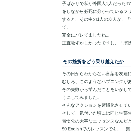
子ばかりで私が外国人1人だった
をしながら必死に分かっているフ
すると、その中の1人の友人が、
て。
完全にバレてましたね...
正直恥ずかしかったですし、「演
その挫折をどう乗り越えたか
その日からわからない言葉を友達
むしろ、このようなハプニングが
その失敗から学んだことをいかし
うにしてみました。
そんなアクションを習慣化させて
そして、気付いた頃には同じ学部
習慣化の大事なエッセンスなんだ
90 Englishでのレッスンで