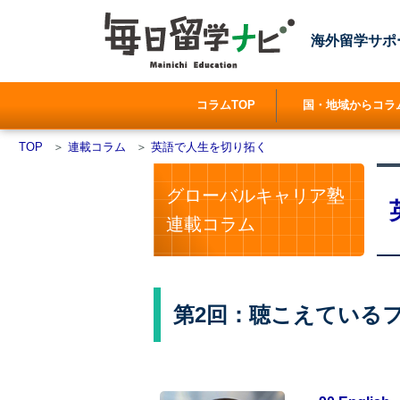
海外留学サポ
コラムTOP
国・地域からコラ
TOP
＞
連載コラム
＞
英語で人生を切り拓く
グローバルキャリア塾
連載コラム
第2回：聴こえているフリ