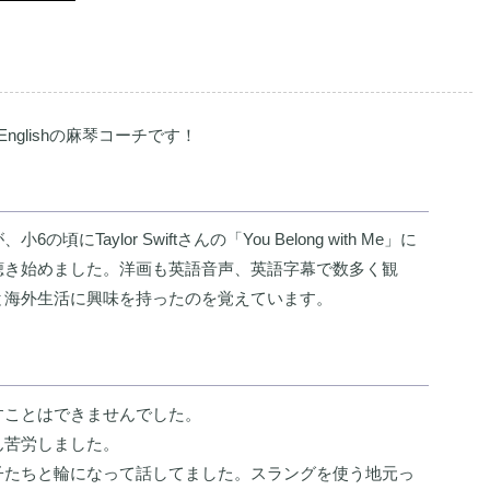
90 Englishの麻琴コーチです！
Taylor Swiftさんの「You Belong with Me」に
聴き始めました。洋画も英語音声、英語字幕で数多く観
と海外生活に興味を持ったのを覚えています。
すことはできませんでした。
ん苦労しました。
子たちと輪になって話してました。スラングを使う地元っ