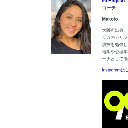
90 English
コーチ
Makoto
大阪府出身、
リカのカリフ
演技を勉強し
地学や心理学
ーチとして働
Instagram