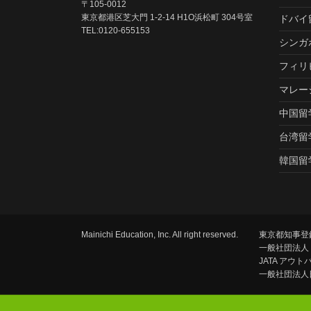
〒105-0012
東京都港区芝大門 1-2-14 H1O浜松町 304号室
ドバイ
TEL:0120-655153
シンガ
フィリ
マレー
中国留
台湾留
韓国留
Mainichi Education, Inc. All right reserved.
東京都知事登録
一般社団法人
JATA アウ
一般社団法人