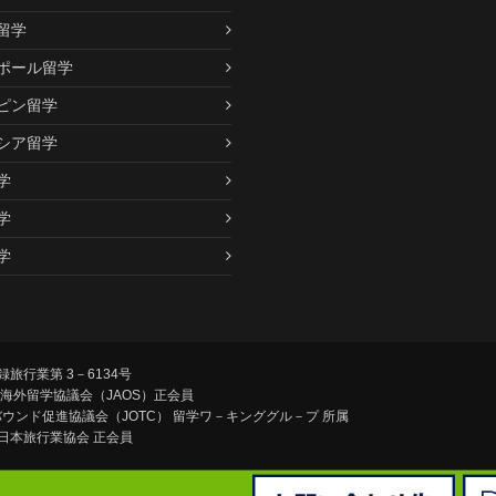
留学
ポール留学
ピン留学
シア留学
学
学
学
旅行業第 3－6134号
 海外留学協議会（JAOS）正会員
トバウンド促進協議会（JOTC）
留学ワ－キンググル－プ 所属
日本旅行業協会 正会員