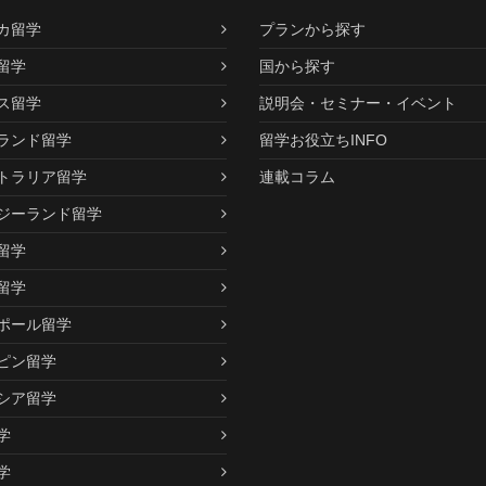
カ留学
プランから探す
留学
国から探す
ス留学
説明会・セミナー・イベント
ランド留学
留学お役立ちINFO
トラリア留学
連載コラム
ジーランド留学
留学
留学
ポール留学
ピン留学
シア留学
学
学