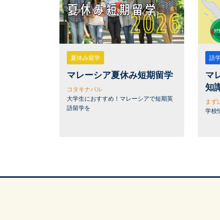
夏休み留学
語
マレーシア夏休み短期留学
マ
知
コタキナバル
大学生におすすめ！マレーシアで短期英
まず
語留学を
学校