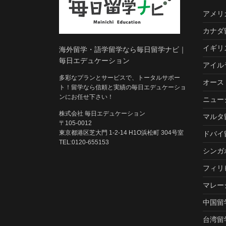
アメリ
カナダ
イギリ
海外留学・語学留学なら毎日留学ナビ｜
毎日エデュケーション
アイル
多彩なプランとサービスで、トータルサポー
オース
ト！留学なら信頼と実績の毎日エデュケーショ
ンにお任せ下さい！
ニュー
株式会社 毎日エデュケーション
マルタ
〒105-0012
東京都港区芝大門 1-2-14 H1O浜松町 304号室
ドバイ
TEL:0120-655153
シンガ
フィリ
マレー
中国留
台湾留