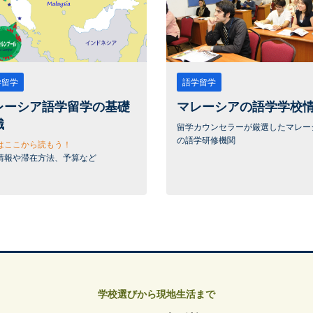
学留学
語学留学
レーシア語学留学の基礎
マレーシアの語学学校
識
留学カウンセラーが厳選したマレー
の語学研修機関
はここから読もう！
情報や滞在方法、予算など
学校選びから現地生活まで