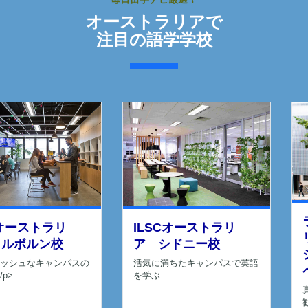
オーストラリアで
注目の語学学校
Cオーストラリ
ILSCオーストラリ
メルボルン校
ア シドニー校
ッシュなキャンパスの
活気に満ちたキャンパスで英語
p>
を学ぶ