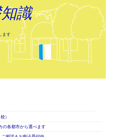
礎知識
します
ク校）
カの各都市から選べます
学、ご相談＆お申込受付中