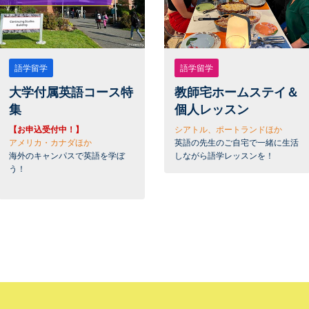
語学留学
語学留学
大学付属英語コース特
教師宅ホームステイ＆
集
個人レッスン
【お申込受付中！】
シアトル、ポートランドほか
アメリカ・カナダほか
英語の先生のご自宅で一緒に生活
海外のキャンパスで英語を学ぼ
しながら語学レッスンを！
う！