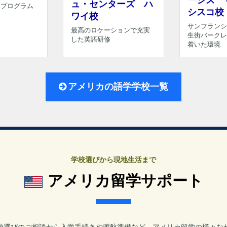
ージズ 
ュ・センターズ ハ
修プログラム
シスコ校
ワイ校
サンフランシ
最高のロケーションで充実
生街バークレ
した英語研修
着いた環境
アメリカの語学学校一覧
学校選びから現地生活まで
アメリカ留学サポート