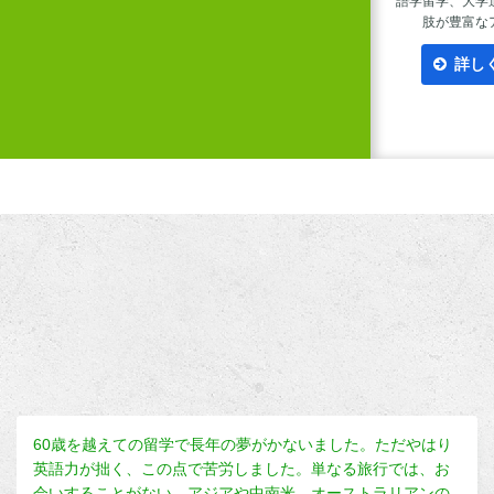
パフォーマンスが高く
多文化社会の最先端！マレー
語学留学、大学
気のフィリピン留学
シアで英語を学ぼう
肢が豊富な
詳しく見る
詳しく見る
詳し
60歳を越えての留学で長年の夢がかないました。ただやはり
英語力が拙く、この点で苦労しました。単なる旅行では、お
会いすることがない、アジアや中南米、オーストラリアンの