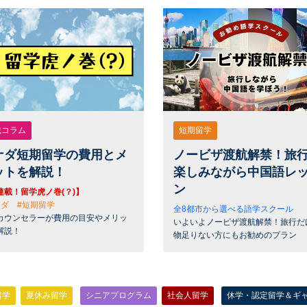
載コラム
短期留学
ナダ短期留学の費用とメ
ノービザ渡航解禁！旅
ットを解説！
楽しみながら中国語レ
ン
連載！留学虎ノ巻(？)】
ナダ #短期留学
全8都市から選べる語学スクール
カウンセラーが費用の目安やメリッ
いよいよノービザ渡航解禁！旅行だ
解説！
物足りない方にもお勧めのプラン
留学
夏休み留学
シニアプログラム
社会人留学
休学・認定留学＆ギ