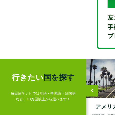
行きたい
国を探す
毎日留学ナビでは英語・中国語・韓国語
など、10カ国以上から選べます！
ィリピン留学
マレーシア留学
アメリ