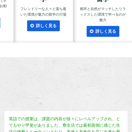
でき
お勧
フレンドリーな人々と落ち着
都市と自然がマッチしたリラ
いた環境が魅力の留学の穴場
ックスした環境で学べるのが
魅力
詳しく見る
詳しく見る
英語での授業は、課題の内容が徐々にレベルアップされ、と
てもやり甲斐がありました。寮生活では最初面倒に感じた生
活の雑務もルーティンとなり、友達と衣食住を共に出来た最