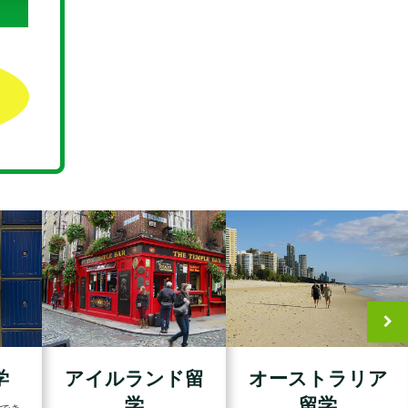
学
アイルランド留
オーストラリア
学
留学