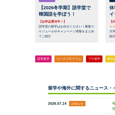
【2026冬学期】語学堂で
休
韓国語を学ぼう！
イ
【お申込受付中！】
【2
語学堂の留学はお任せください！募集ス
カ
ケジュールやキャンペーン情報をまとめ
大
てご紹介
紹
語学留学
ユースプログラム
プチ留学
春休
留学や海外に関するニュース・
2026.07.14
お知らせ