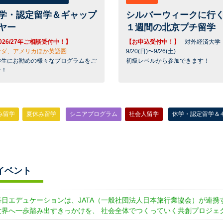
学・認定留学＆ギャップ
シルバーウィークに行
ヤー
１週間の北京プチ留学
026/27年ご相談受付中！】
【お申込受付中！】
対外経済大学
ナダ、アメリカほか英語圏
9/20(日)〜9/26(土)
学生にお勧めの様々なプログラムをご
初級レベルから参加できます！
介！
み留学
夏休み留学
シニアプログラム
社会人留学
休学・認定留学＆
イベント
毎日エデュケーションは、JATA（一般社団法人日本旅行業協会）が連携する「
世界へ一歩踏み出すきっかけを、 社会全体でつくっていく共創プロジェ