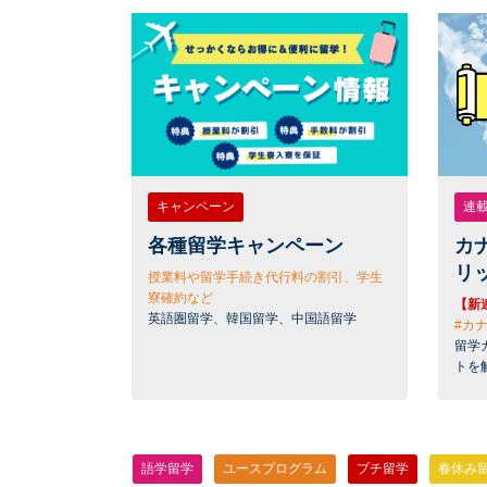
キャンペーン
連
各種留学キャンペーン
カ
リ
授業料や留学手続き代行料の割引、学生
寮確約など
【新
英語圏留学、韓国留学、中国語留学
#カ
留学
トを
語学留学
ユースプログラム
プチ留学
春休み