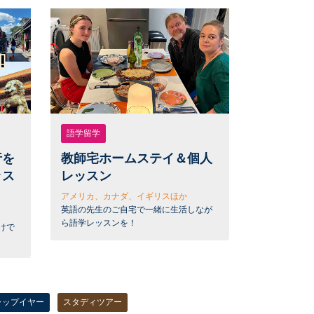
語学留学
行を
教師宅ホームステイ＆個人
ッス
レッスン
アメリカ、カナダ、イギリスほか
英語の先生のご自宅で一緒に生活しなが
ら語学レッスンを！
けで
ャップイヤー
スタディツアー