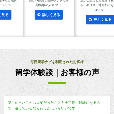
進学など選択
美しい自然と住みやすさで英
豊かな歴史と文化を体験
アメリカ
語留学の人気No.1
るイギリス。地方都市も
めです
く見る
詳しく見る
詳しく見る
毎日留学ナビを利用されたお客様
留学体験談｜お客様の声
楽しかったことも大変だったことも全て良い経験になるの
で、迷っているなら行ったほうがいいです！