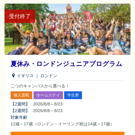
受付終了
夏休み・ロンドンジュニアプログラム
イギリス
｜
ロンドン
二つのキャンパスから選べる！
個人渡航
ホームステイ
学生寮
【
2週間
】
2026/8/8～8/23
【
2週間
】
2026/8/8～8/23
対象年齢
12歳～17歳（ロンドン・イーリング校は14歳～17歳）