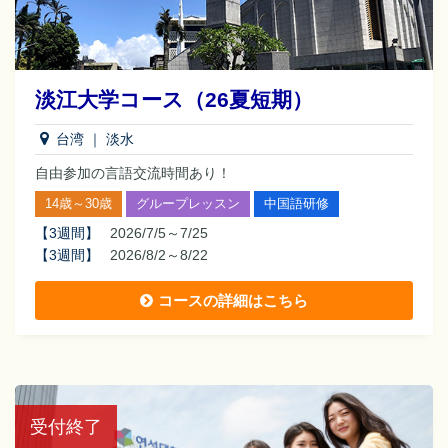
淡江大学コース（26夏短期）
台湾
｜
淡水
自由参加の言語交流時間あり！
14歳～30歳
グループレッスン
中国語研修
【
3週間
】
2026/7/5～7/25
【
3週間
】
2026/8/2～8/22
コースの詳細はこちら
受付終了