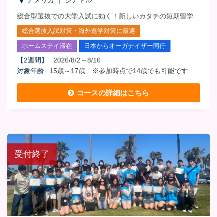
総合型選抜での大学入試に効く！新しいカタチの短期留学
総合選抜入試対策・海外進学対策に最適
ホームステイ滞在
日本からオーガナイザー同行
【
2週間
】
2026/8/2～8/16
対象年齢
15歳～17歳 ※参加時点で14歳でも可能です
コースの詳細はこちら
受付終了