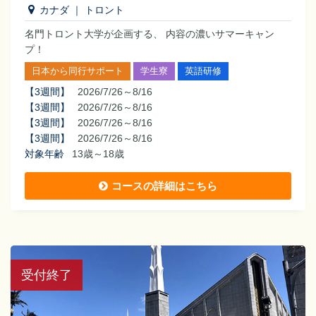
カナダ
｜
トロント
名門トロント大学が企画する、 内容の濃いサマーキャン
プ！
日本から同行サポート
学生寮
英語研修
【
3週間
】
2026/7/26～8/16
【
3週間
】
2026/7/26～8/16
【
3週間
】
2026/7/26～8/16
【
3週間
】
2026/7/26～8/16
対象年齢
13歳～18歳
コースの詳細はこちら
受付終了