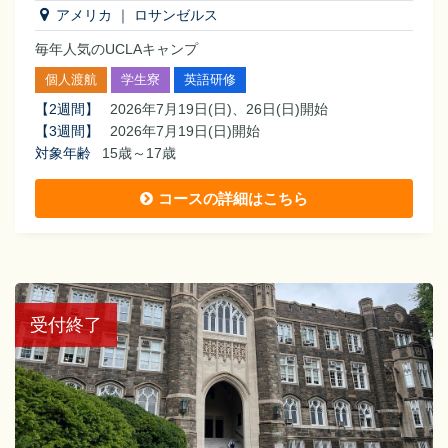
アメリカ
｜
ロサンゼルス
毎年人気のUCLAキャンプ
個人渡航
学生寮
英語研修
【
2週間
】
2026年7月19日(日)、26日(日)開始
【
3週間
】
2026年7月19日(日)開始
対象年齢
15歳～17歳
コースの詳細はこちら
受付終了