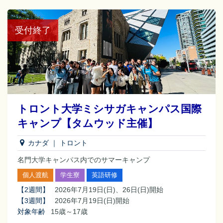
受付終了
トロント大学ミシサガキャンパス国際
キャンプ【タムウッド主催】
カナダ
｜
トロント
名門大学キャンパス内でのサマーキャンプ
個人渡航
学生寮
英語研修
【
2週間
】
2026年7月19日(日)、26日(日)開始
【
3週間
】
2026年7月19日(日)開始
対象年齢
15歳～17歳