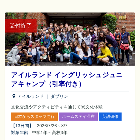
受付終了
アイルランド イングリッシュジュニ
アキャンプ（引率付き）
アイルランド
｜
ダブリン
文化交流やアクティビティを通じて異文化体験！
日本からスタッフ同行
ホームステイ滞在
英語研修
【
13日間
】
2026/7/26～8/7
対象年齢
中学1年～高校3年