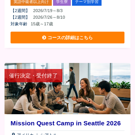
英語中級者以上向け
学生寮
テーマ別学習
【
2週間
】
2026/7/19～8/3
【
2週間
】
2026/7/26～8/10
対象年齢
15歳～17歳
コースの詳細はこちら
催行決定・受付終了
Mission Quest Camp in Seattle 2026
アメリカ
｜
シアトル