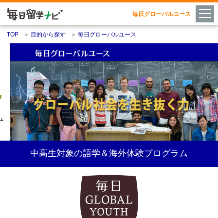
毎日グローバルユース
TOP
＞
目的から探す
＞
毎日グローバルユース
中高生対象の語学＆海外体験プログラム