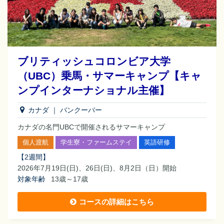
ブリティッシュコロンビア大学
（UBC）乗馬・サマーキャンプ【キャ
ンプインターナショナル主催】
カナダ
｜
バンクーバー
カナダの名門UBCで開催されるサマーキャンプ
個人渡航
学生寮・ファームステイ
英語研修
【
2週間
】
2026年7月19日(日)、26日(日)、8月2日（日）開始
対象年齢
13歳～17歳
コースの詳細はこちら