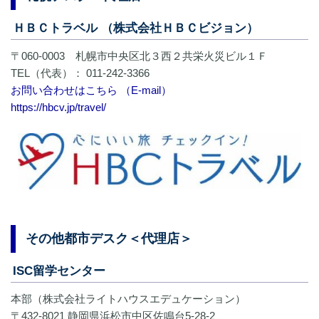
ＨＢＣトラベル （株式会社ＨＢＣビジョン）
〒060-0003 札幌市中央区北３西２共栄火災ビル１Ｆ
TEL（代表）： ​011-242-3366
お問い合わせはこちら （E-mail）
https://hbcv.jp/travel/
その他都市デスク＜代理店＞
ISC留学センター
本部（株式会社ライトハウスエデュケーション）
〒432-8021 静岡県浜松市中区佐鳴台5-28-2