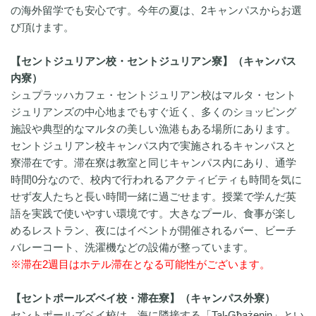
の海外留学でも安心です。今年の夏は、2キャンパスからお選
び頂けます。
【セントジュリアン校・セントジュリアン寮】（キャンパス
内寮）
シュプラッハカフェ・セントジュリアン校はマルタ・セント
ジュリアンズの中心地までもすぐ近く、多くのショッピング
施設や典型的なマルタの美しい漁港もある場所にあります。
セントジュリアン校キャンパス内で実施されるキャンパスと
寮滞在です。滞在寮は教室と同じキャンパス内にあり、通学
時間0分なので、校内で行われるアクティビティも時間を気に
せず友人たちと長い時間一緒に過ごせます。授業で学んだ英
語を実践で使いやすい環境です。大きなプール、食事が楽し
めるレストラン、夜にはイベントが開催されるバー、ビーチ
バレーコート、洗濯機などの設備が整っています。
※滞在2週目はホテル滞在となる可能性がございます。
【セントポールズベイ校・滞在寮】（キャンパス外寮）
セントポールズベイ校は、海に隣接する「Tal-Għażenin」とい