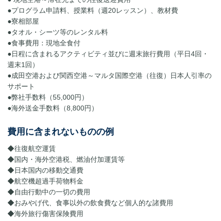
●プログラム申請料、授業料（週20レッスン）、教材費
●寮相部屋
●タオル・シーツ等のレンタル料
●食事費用：現地全食付
●日程に含まれるアクティビティ並びに週末旅行費用（平日4回・
週末1回）
●成田空港および関西空港～マルタ国際空港（往復）日本人引率の
サポート
●弊社手数料（55,000円）
●海外送金手数料（8,800円）
費用に含まれないものの例
◆往復航空運賃
◆国内・海外空港税、燃油付加運賃等
◆日本国内の移動交通費
◆航空機超過手荷物料金
◆自由行動中の一切の費用
◆おみやげ代、食事以外の飲食費など個人的な諸費用
◆海外旅行傷害保険費用