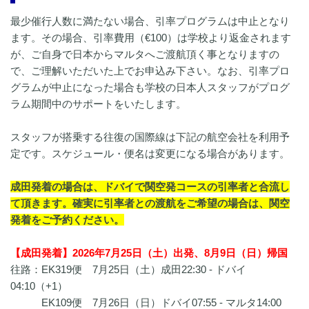
最少催⾏⼈数に満たない場合、引率プログラムは中⽌となり
ます。その場合、引率費用（€100）は学校より返⾦されます
が、ご⾃⾝で⽇本からマルタへご渡航頂く事となりますの
で、ご理解いただいた上でお申込み下さい。なお、引率プロ
グラムが中止になった場合も学校の日本人スタッフがプログ
ラム期間中のサポートをいたします。
スタッフが搭乗する往復の国際線は下記の航空会社を利用予
定です。スケジュール・便名は変更になる場合があります。
成田発着の場合は、ドバイで関空発コースの引率者と合流し
て頂きます。確実に引率者との渡航をご希望の場合は、関空
発着をご予約ください。
【成田発着】2026年7月25日（土）出発、8月9日（日）帰国
往路：EK319便 7月25日（土）成田22:30 - ドバイ
04:10（+1）
EK109便 7月26日（日）ドバイ07:55 - マルタ14:00