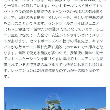
う一等地に位置しています。セントポールズベイ湾やブギッ
バ・カウラの景色を堪能できキャンパスからほんの数歩歩く
だけで、日陰のある庭園、険しいビーチ、涼しい地中海の波
を楽しむことができます。セントポールズベイはジュニア
（12～17歳まで）留学だけの受け入れとなっています。ジュ
ニア生だけなので、安全で、友達ができやすいというメリッ
トがあります。セントポールズベイ校での滞在先は、キャン
パスから数メートル離れた滞在施設（ホテル）での滞在とな
ります。無料で使える施設が多いので、授業後に留学生同士
でコミュニケーションを取りやすい環境です。エアコンも完
備されているので常夏の島マルタでも快適にお過ごし頂けま
す。レセプションは24時間体制なので万が一の際も安心で
す。