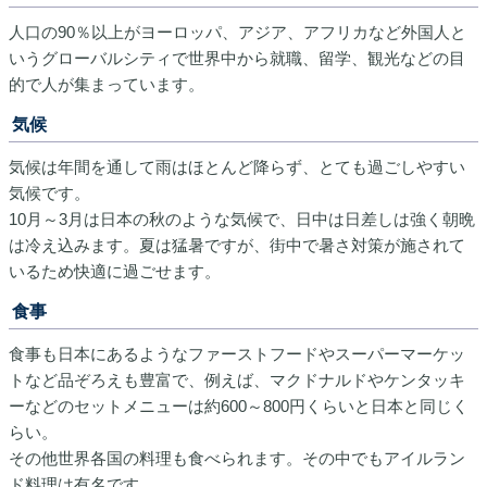
人口の90％以上がヨーロッパ、アジア、アフリカなど外国人と
いうグローバルシティで世界中から就職、留学、観光などの目
的で人が集まっています。
気候
気候は年間を通して雨はほとんど降らず、とても過ごしやすい
気候です。
10月～3月は日本の秋のような気候で、日中は日差しは強く朝晩
は冷え込みます。夏は猛暑ですが、街中で暑さ対策が施されて
いるため快適に過ごせます。
食事
食事も日本にあるようなファーストフードやスーパーマーケッ
トなど品ぞろえも豊富で、例えば、マクドナルドやケンタッキ
ーなどのセットメニューは約600～800円くらいと日本と同じく
らい。
その他世界各国の料理も食べられます。その中でもアイルラン
ド料理は有名です。