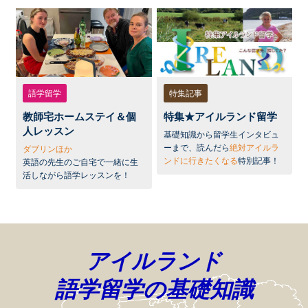
語学留学
特集記事
教師宅ホームステイ＆個
特集★アイルランド留学
人レッスン
基礎知識から留学生インタビュ
ーまで、読んだら
絶対アイルラ
ダブリンほか
ンドに行きたくなる
特別記事！
英語の先生のご自宅で一緒に生
活しながら語学レッスンを！
アイルランド
語学留学の基礎知識