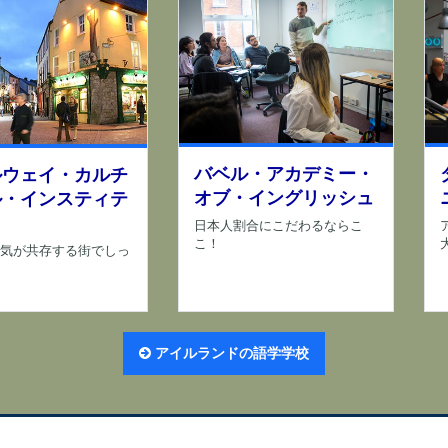
バベル・アカデミー・
ルウェイ・カルチ
オブ・イングリッシュ
ル・インスティテ
ト
日本人割合にこだわるならこ
こ！
気が共存する街でしっ
アイルランドの語学学校