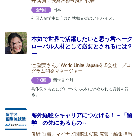
丹 勇貴／扶桑法務事務所 代表
日本
全5回
外国人留学生に向けた就職支援のアドバイス。
本気で世界で活躍したいと思う君へーグ
ローバル人材として必要とされるには？
ー
辻 望実さん／World Unite Japan株式会社 プロ
グラム開発マネージャー
留学先全般
全6回
具体例をもとにグローバル人材に求められる資質を語
る。
海外経験をキャリアにつなげる！～「留
学」の先にあるもの～
俊野 香織／マイナビ国際派就職 広報・編集担当