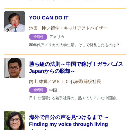
YOU CAN DO IT
池田 剛／留学・キャリアアドバイザー
アメリカ
全9回
80年代アメリカの大学生活。そこで発見したものは？
勝ち組の法則～中国で稼げ！ガラパゴス
Japanからの脱却～
内山 雄輝／ＷＥＩＣ 代表取締役社長
中国
全6回
日中で活躍する若手社長の、熱くてリアルな中国論。
海外で自分の声を見つけるまで ～
Finding my voice through living