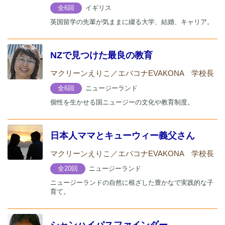
イギリス
全6回
英国留学の先輩が気ままに綴る大学、結婚、キャリア。
NZで見つけた最良の教育
マクリーンえりこ／エバコナEVAKONA 学校長
ニュージーランド
全6回
個性を生かせる国ニュージーの文化や教育制度。
日本人ママとキューウィー義父さん
マクリーンえりこ／エバコナEVAKONA 学校長
ニュージーランド
全20回
ニュージーランドの自然に根ざした豊かなで実践的な子
育て。
シャンハイパスファインダー