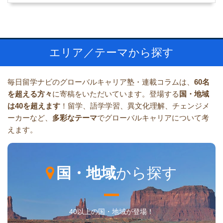
エリア／テーマから探す
毎日留学ナビのグローバルキャリア塾・連載コラムは、
60名
を超える方々
に寄稿をいただいています。登場する
国・地域
は40を超えます
！留学、語学学習、異文化理解、チェンジメ
ーカーなど、
多彩なテーマ
でグローバルキャリアについて考
えます。
国・地域
から探す
40以上の国・地域が登場！