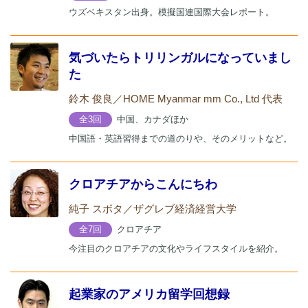
ウズベキスタン出身。模擬国連国際大会レポート。
気づいたらトリリンガルになっていまし
た
鈴木 俊良／HOME Myanmar mm Co., Ltd​ 代表
中国、カナダほか
全3回
中国語・英語習得までの道のりや、そのメリットなど。
クロアチアからこんにちわ
純子 スボタ／ザグレブ経済経営大学
クロアチア
全7回
今注目のクロアチアの文化やライフスタイルを紹介。
起業家のアメリカ留学回想録