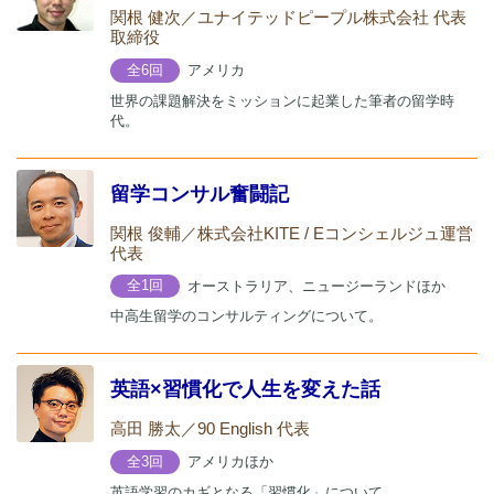
関根 健次／ユナイテッドピープル株式会社 代表
取締役
アメリカ
全6回
世界の課題解決をミッションに起業した筆者の留学時
代。
留学コンサル奮闘記
関根 俊輔／株式会社KITE / Eコンシェルジュ運営​
代表
オーストラリア、ニュージーランドほか
全1回
中高生留学のコンサルティングについて。
英語×習慣化で人生を変えた話
高田 勝太／90 English 代表
アメリカほか
全3回
英語学習のカギとなる「習慣化」について