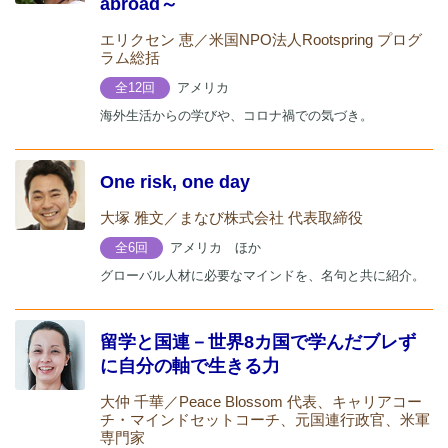
abroad～
エリクセン 恵／米国NPO法人Rootspring プログ
ラム総括
アメリカ
全12回
海外生活からの学びや、コロナ禍での気づき。
One risk, one day
大塚 雅文／まなび株式会社 代表取締役
アメリカ ほか
全6回
グローバル人材に必要なマインドを、名句と共に紹介。
留学と国連－世界8カ国で学んだブレず
に自分の軸で生きる力
大仲 千華／Peace Blossom 代表、キャリアコー
チ・マインドセットコーチ、元国連行政官、米軍
専門家