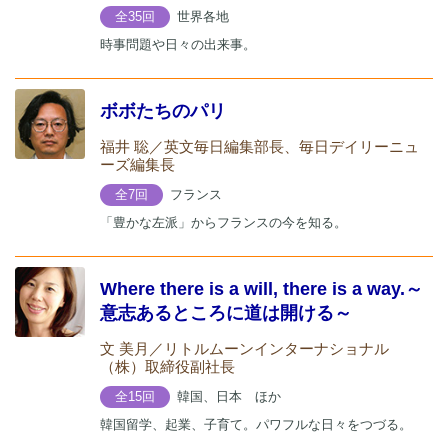
世界各地
全35回
時事問題や日々の出来事。
ボボたちのパリ
福井 聡／英文毎日編集部長、毎日デイリーニュ
ーズ編集長
フランス
全7回
「豊かな左派」からフランスの今を知る。
Where there is a will, there is a way.～
意志あるところに道は開ける～
文 美月／リトルムーンインターナショナル
（株）取締役副社長
韓国、日本 ほか
全15回
韓国留学、起業、子育て。パワフルな日々をつづる。