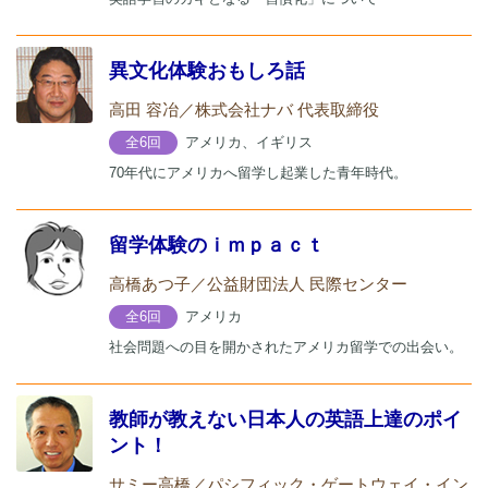
異文化体験おもしろ話
高田 容冶／株式会社ナバ 代表取締役
アメリカ、イギリス
全6回
70年代にアメリカへ留学し起業した青年時代。
留学体験のｉｍｐａｃｔ
高橋あつ子／公益財団法人 民際センター
アメリカ
全6回
社会問題への目を開かされたアメリカ留学での出会い。
教師が教えない日本人の英語上達のポイ
ント！
サミー高橋／パシフィック・ゲートウェイ・イン