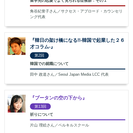
留学先の恋愛でよく見られる症候群：その１
角谷紀誉子さん／サクセス・アブロード・カウンセリ
ング代表
『韓日の架け橋になる!!-韓国で起業した２６
才コラム-』
第2回
韓国での就職について
田中 政道さん／Seoul Japan Media LCC 代表
『ブータンの空の下から』
第13回
祈りについて
片山 理絵さん／ペルキルスクール