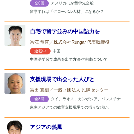
アメリカほか留学先全般
全6回
留学すれば「グローバル人材」になるか？
自宅で留学並みの中国語力を
冨江 恭直／株式会社Rungar 代表取締役
中国
連載中
中国語学習で成果を出す方法や実践について
支援現場で出会った人びと
冨田 直樹／一般財団法人 民際センター
タイ、ラオス、カンボジア、パレスチナ
全8回
東南アジアでの教育支援現場での様々な想い。
アジアの熱風