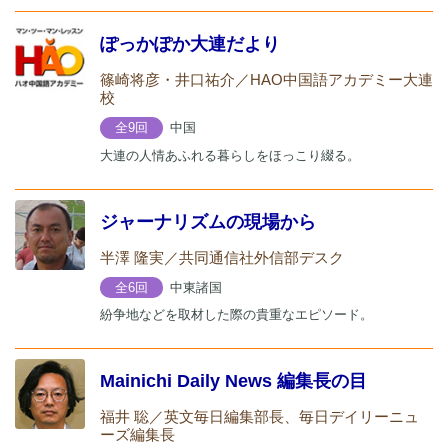
ぽっかぽか大連だより
篠崎将彦・井口祐介／HAO中国語アカデミー大連
校
中国
全9回
大連の人情あふれる暮らしをほっこり綴る。
ジャーナリズムの現場から
半澤 隆実／共同通信社外信部デスク
中東諸国
全6回
紛争地などを取材した際の貴重なエピソード。
Mainichi Daily News 編集長の目
福井 聡／英文毎日編集部長、毎日デイリーニュ
ーズ編集長