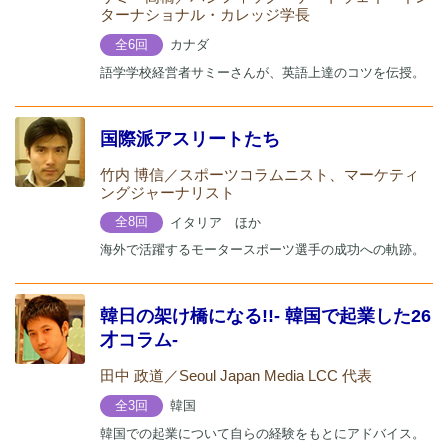
ターナショナル・カレッジ学長
カナダ
全6回
語学学校経営者サミーさんが、英語上達のコツを伝授。
国際派アスリートたち
竹内 博信／スポーツコラムニスト、マーケティ
ングジャーナリスト
イタリア ほか
全8回
海外で活躍するモータースポーツ選手の成功への軌跡。
韓日の架け橋になる!!- 韓国で起業した26
才コラム-
田中 政道／Seoul Japan Media LCC 代表
韓国
全3回
韓国での起業について自らの経験をもとにアドバイス。