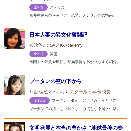
アメリカ
全9回
海外在住者のキャリア、恋愛、メンタル面の指南。
日本人妻の異文化奮闘記
鍛冶谷このみ／K-Academy
韓国
全6回
韓国人の気質や風習、家族事情をわかりやすく紹介。
ブータンの空の下から
片山 理絵／ペルキルスクール 小学部校長
ブータン、タイ、アメリカ、イギリス
全13回
ブータンでの清々しい暮らし、原点となる留学生活。
文明発展と本当の豊かさ "地球最後の楽