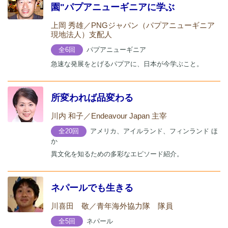
園"パプアニューギニアに学ぶ
上岡 秀雄／PNGジャパン（パプアニューギニア
現地法人）支配人
パプアニューギニア
全6回
急速な発展をとげるパプアに、日本が今学ぶこと。
所変われば品変わる
川内 和子／Endeavour Japan 主宰
アメリカ、アイルランド、フィンランド ほ
全20回
か
異文化を知るための多彩なエピソード紹介。
ネパールでも生きる
川喜田 敬／青年海外協力隊 隊員
ネパール
全5回