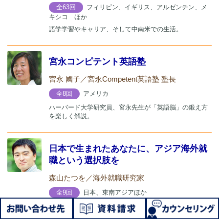
フィリピン、イギリス、アルゼンチン、メ
全63回
キシコ ほか
語学学習やキャリア、そして中南米での生活。
宮永コンピテント英語塾
宮永 國子／宮永Competent英語塾 塾長
アメリカ
全8回
ハーバード大学研究員、宮永先生が「英語脳」の鍛え方
を楽しく解説。
日本で生まれたあなたに、アジア海外就
職という選択肢を
森山たつを／海外就職研究家
日本、東南アジアほか
全9回
「普通の」サラリーマンへ贈る海外就職のすすめ。