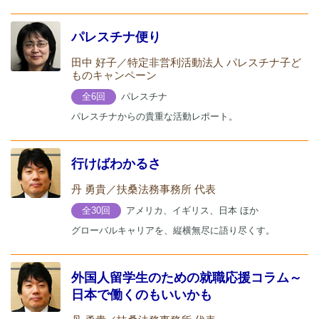
パレスチナ便り
田中 好子／特定非営利活動法人 パレスチナ子ど
ものキャンペーン
パレスチナ
全6回
パレスチナからの貴重な活動レポート。
行けばわかるさ
丹 勇貴／扶桑法務事務所 代表
アメリカ、イギリス、日本 ほか
全30回
グローバルキャリアを、縦横無尽に語り尽くす。
外国人留学生のための就職応援コラム～
日本で働くのもいいかも