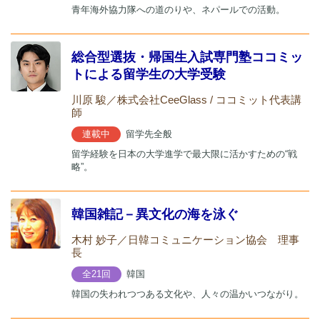
青年海外協力隊への道のりや、ネパールでの活動。
総合型選抜・帰国生入試専門塾ココミッ
トによる留学生の大学受験
川原 駿／株式会社CeeGlass / ココミット代表講
師
留学先全般
連載中
留学経験を日本の大学進学で最大限に活かすための“戦
略”。
韓国雑記－異文化の海を泳ぐ
木村 妙子／日韓コミュニケーション協会 理事
長
韓国
全21回
韓国の失われつつある文化や、人々の温かいつながり。