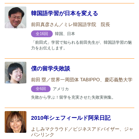
韓国語学習が日本を変える
前田真彦さん／ミレ韓国語学院 院長
韓国、日本
全16回
「前田式」学習で知られる前田先生が、韓国語学習の魅
力をお伝えします。
僕の留学失敗談
前田 塁／世界一周団体 TABIPPO、慶応義塾大学
アメリカ
全6回
失敗から学ぶ！留学を充実させた失敗実例集。
2010年シェフィールド阿呆日記
よしみマクラウド／ビジネスアドバイザー、ジャ
パンリンク