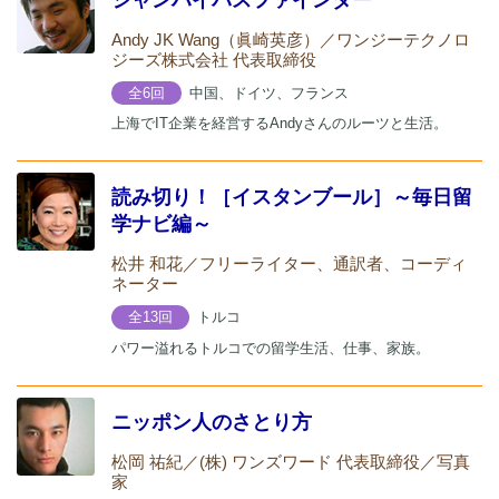
Andy JK Wang（眞崎英彦）／ワンジーテクノロ
ジーズ株式会社 代表取締役
中国、ドイツ、フランス
全6回
上海でIT企業を経営するAndyさんのルーツと生活。
読み切り！［イスタンブール］～毎日留
学ナビ編～
松井 和花／フリーライター、通訳者、コーディ
ネーター
トルコ
全13回
パワー溢れるトルコでの留学生活、仕事、家族。
ニッポン人のさとり方
松岡 祐紀／(株) ワンズワード 代表取締役／写真
家