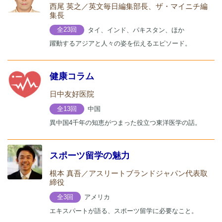
西尾 英之／英文毎日編集部長、ザ・マイニチ編
集長
タイ、インド、パキスタン、ほか
全23回
躍動するアジアと人々の姿を伝えるエピソード。
健康コラム
日中友好医院
中国
全13回
異中国4千年の知恵がつまった役立つ東洋医学の話。
スポーツ留学の魅力
根本 真吾／アスリートブランドジャパン代表取
締役
アメリカ
全3回
エキスパートが語る、スポーツ留学に必要なこと。