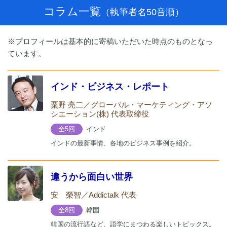
コラム一覧
（執筆者名50音順）
※プロフィールは基本的に寄稿いただいた時点のものとなっ
ています。
インド・ビジネス・レポート
粟野 亮二／グローバル・マーケティング・アソ
シエーション(株) 代表取締役
インド
全5回
インドの最新事情、各地のビジネス事例を紹介。
違うから面白い世界
安 榮智／Addictalk 代表
韓国
全8回
韓国の流行語など、語学にまつわる楽しいトピックス。