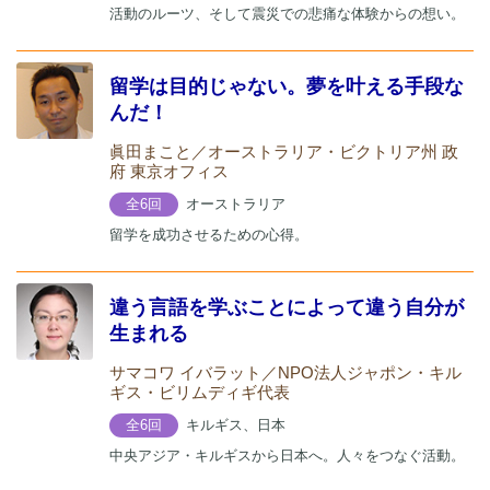
活動のルーツ、そして震災での悲痛な体験からの想い。
留学は目的じゃない。夢を叶える手段な
んだ！
眞田まこと／オーストラリア・ビクトリア州 政
府 東京オフィス
オーストラリア
全6回
留学を成功させるための心得。
違う言語を学ぶことによって違う自分が
生まれる
サマコワ イバラット／NPO法人ジャポン・キル
ギス・ビリムディギ代表
キルギス、日本
全6回
中央アジア・キルギスから日本へ。人々をつなぐ活動。