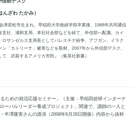
外信部デスク
はんざわ たかみ）
県会津若松市生まれ。早稲田大学政経学部卒業後、1988年共同通信
阪支社、浦和支局、本社社会部などを経て、外信部へ配属。カイ
、ロサンゼルス支局長としてパレスチナ紛争、アフガン、イラク
ーン「カトリーナ」被害などを取材。2007年から外信部デスク。
して 武装するアメリカ市民』（集英社新書）
生きるための就活応援セミナー」（主催：早稲田総研インターナ
ローバルリーダー養成プロジェクト」関連で、講師の一人と
半澤隆実さんの講演（2008年6月28日開催）内容から抜粋