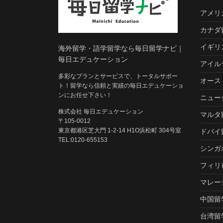
アメリ
カナダ
イギリ
海外留学・語学留学なら毎日留学ナビ｜
毎日エデュケーション
アイル
多彩なプランとサービスで、トータルサポー
オース
ト！留学なら信頼と実績の毎日エデュケーショ
ンにお任せ下さい！
ニュー
株式会社 毎日エデュケーション
マルタ
〒105-0012
東京都港区芝大門 1-2-14 H1O浜松町 304号室
ドバイ
TEL:0120-655153
シンガ
フィリ
マレー
中国留
台湾留