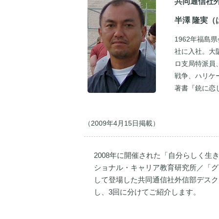
共同通信社
半澤 隆実（
1962年福島
社に入社。大
ロ支局特派員
戦争、ハリケ
著書『銃に恋
（2009年4月15日掲載）
2008年に開催された「自分らしく
ショナル・キャリア教育研究所／「グ
して登場した共同通信社外信部デスク・
し、3回に分けてご紹介します。