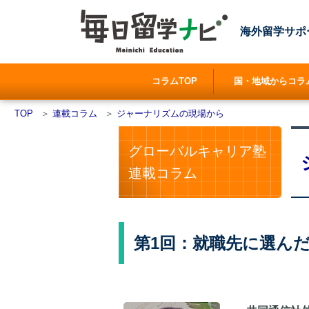
海外留学サポ
コラムTOP
国・地域からコラ
TOP
＞
連載コラム
＞
ジャーナリズムの現場から
グローバルキャリア塾
連載コラム
第1回：就職先に選ん