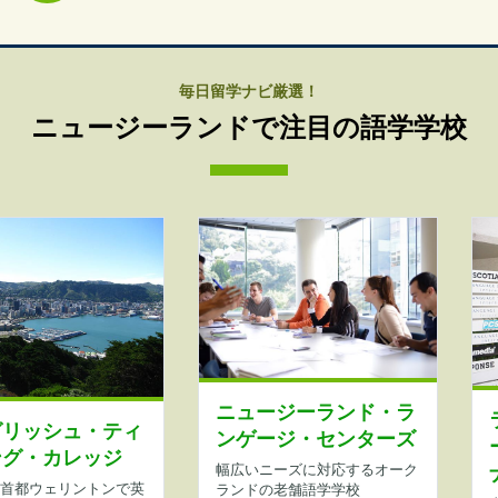
毎日留学ナビ厳選！
ニュージーランドで注目の語学学校
ニュージーランド・ラ
グリッシュ・ティ
ンゲージ・センターズ
ング・カレッジ
幅広いニーズに対応するオーク
首都ウェリントンで英
ランドの老舗語学学校