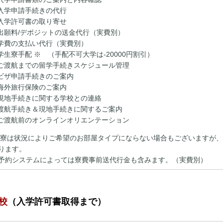
入学申請手続きの代行
入学許可書の取り寄せ
出願料/デポジットの送金代行（実費別）
学費の支払い代行（実費別）
学生寮手配 ※ （手配不可大学は‐20000円割引）
ご渡航までの留学手続きスケジュール管理
ビザ申請手続きのご案内
海外旅行保険のご案内
現地手続きに関する学校との連絡
渡航手続き＆現地手続きに関するご案内
ご渡航前のオンラインオリエンテーション
生寮は状況によりご希望のお部屋タイプにならない場合もございますが、
ります。
予約システムによっては寮費事前送代行金も含みます。（実費別）
校
（入学許可書取得まで）