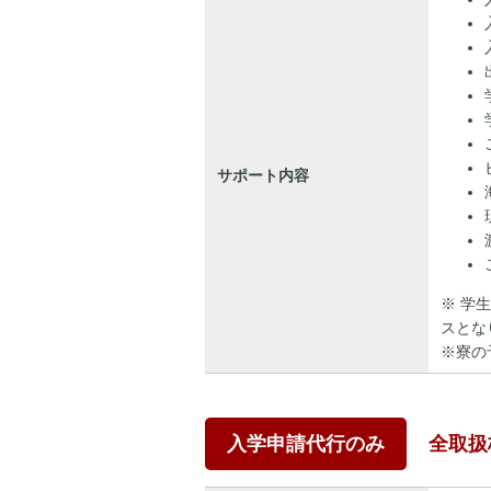
サポート内容
※ 学
スとな
※寮の
入学申請代行のみ
全取扱