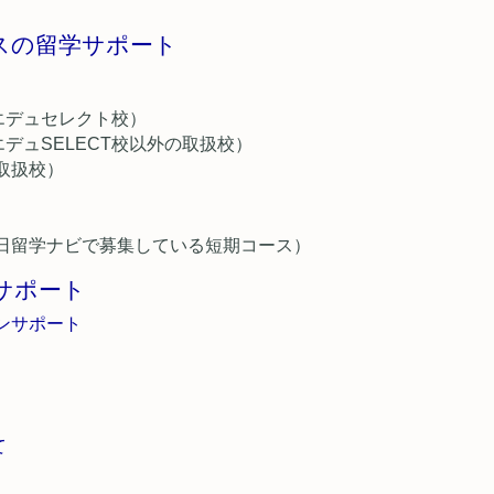
スの留学サポート
エデュセレクト校）
デュSELECT校以外の取扱校）
取扱校）
日留学ナビで募集している短期コース）
サポート
ンサポート
て