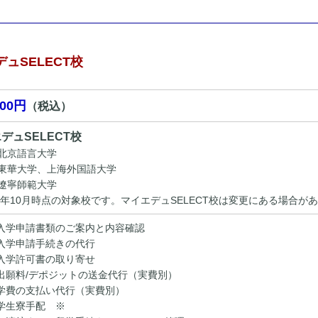
ュSELECT校
000円
（税込）
デュSELECT校
北京語言大学
東華大学、上海外国語大学
遼寧師範大学
24年10月時点の対象校です。マイエデュSELECT校は変更にある場合が
入学申請書類のご案内と内容確認
入学申請手続きの代行
入学許可書の取り寄せ
出願料/デポジットの送金代行（実費別）
学費の支払い代行（実費別）
学生寮手配 ※