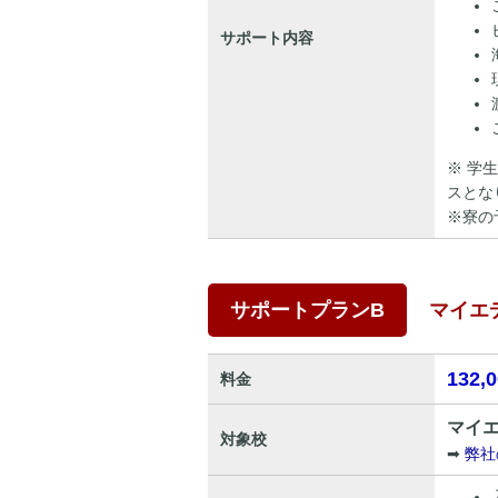
サポート内容
※ 学
スとな
※寮の
サポートプランB
マイエ
132,
料金
マイエ
対象校
➡
弊社