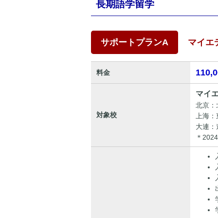
長期語学留学
サポートプランA
マイエデ
110,
料金
マイエ
北京：
対象校
上海：
大連：
＊20