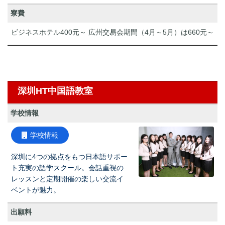
寮費
ビジネスホテル400元～ 広州交易会期間（4月～5月）は660元～
深圳HT中国語教室
学校情報
学校情報
深圳に4つの拠点をもつ日本語サポー
ト充実の語学スクール。会話重視の
レッスンと定期開催の楽しい交流イ
ベントが魅力。
出願料