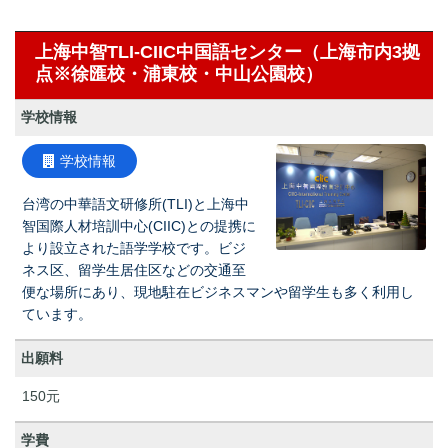
上海中智TLI-CIIC中国語センター（上海市内3拠
点※徐匯校・浦東校・中山公園校）
学校情報
学校情報
台湾の中華語文研修所(TLI)と上海中
智国際人材培訓中心(CIIC)との提携に
より設立された語学学校です。ビジ
ネス区、留学生居住区などの交通至
便な場所にあり、現地駐在ビジネスマンや留学生も多く利用し
ています。
出願料
150元
学費