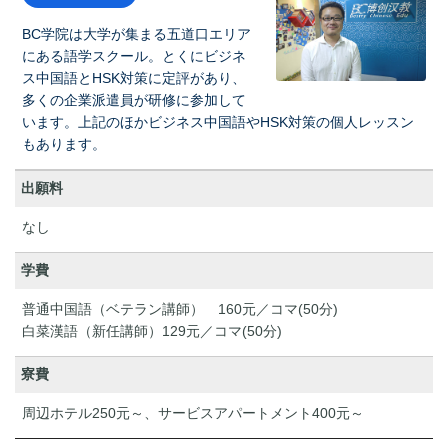
BC学院は大学が集まる五道口エリア
にある語学スクール。とくにビジネ
ス中国語とHSK対策に定評があり、
多くの企業派遣員が研修に参加して
います。上記のほかビジネス中国語やHSK対策の個人レッスン
もあります。
出願料
なし
学費
普通中国語（ベテラン講師） 160元／コマ(50分)
白菜漢語（新任講師）129元／コマ(50分)
寮費
周辺ホテル250元～、サービスアパートメント400元～