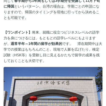
同じく
春学期から1年間もしくは3学期分を受講して11月下旬
に帰国
というパターン。台湾の場合は、学期ごとの申請にな
りますので、帰国のタイミングを現地に行ってから決めるこ
とも可能です。
【ワンポイント】
将来、就職に役立つビジネスレベルの語学
力を身につけるには、もともとの語学レベルにもよります
が、
通常半年～1年間の留学が効果的
です。 滞在期間中は大
学での授業はもちろんのこと、現地で人脈を広げたり、検定
試験（HSK等）を受験し目に見えるかたちで留学の成果を残
しておくことも大切です。