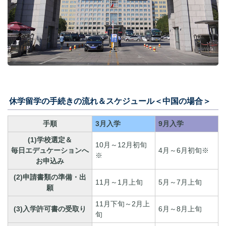
休学留学の手続きの流れ＆スケジュール＜中国の場合＞
手順
3月入学
9月入学
(1)学校選定＆
10月～12月初旬
毎日エデュケーションへ
4月～6月初旬※
※
お申込み
(2)申請書類の準備・出
11月～1月上旬
5月～7月上旬
願
11月下旬～2月上
(3)入学許可書の受取り
6月～8月上旬
旬