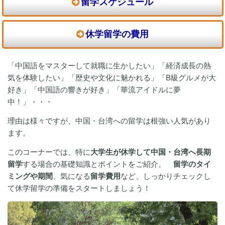
留学スケジュール
休学留学の費用
「中国語をマスターして就職に生かしたい」「経済成長の熱
気を体験したい」「歴史や文化に魅かれる」「B級グルメが大
好き」「中国語の響きが好き」「華流アイドルに夢
中！」・・・
理由は様々ですが、中国・台湾への留学は根強い人気があり
ます。
このコーナーでは、特に
大学生が休学して中国・台湾へ長期
留学
する場合の基礎知識とポイントをご紹介。
留学のタイ
ミングや期間
、気になる
留学費用
など、しっかりチェックし
て休学留学の準備をスタートしましょう！