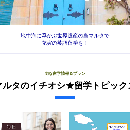
地中海に浮かぶ世界遺産の島マルタで
充実の英語留学を！
旬な留学情報＆プラン
マルタのイチオシ★
留学トピック