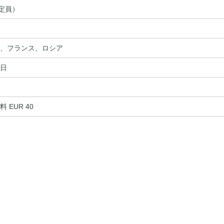
（定員）
、フランス、ロシア
日
 EUR 40