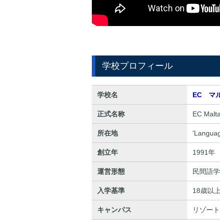
学校プロフィール
学校名
EC マ
正式名称
EC Malt
所在地
'Languag
創立年
1991年
運営形態
民間語学
入学基準
18歳以
キャンパス
リゾート