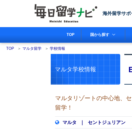
海外留学サポ
TOP
国から探す
TOP
＞
マルタ留学
＞
学校情報
マルタ学校情報
マルタリゾートの中心地、セ
留学！
マルタ
｜
セントジュリアン