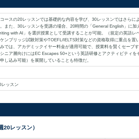
コースの20レッスンでは基礎的な内容を学び、30レッスンではさらに
また、30レッスンを受講の場合、20時間の「General English」に加え、1
riting with AI」を選択授業として受講することが可能。（規定の英語
ケンブリッジ試験対策やTOEFL/IELTS対策などの資格取得に重点を
みでは、アカデミックイヤー料金が適用可能で、授業料を賢くセーブす
シニア層向けにはEC Escapes 50+という英語研修とアクティビテ
申し込み可能）を展開していることも特徴だ。
30レッスン
週20レッスン）