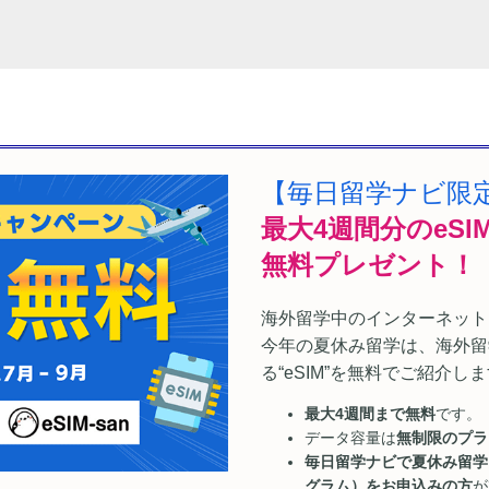
【毎日留学ナビ限
最大4週間分のeSI
無料プレゼント！
海外留学中のインターネット
今年の夏休み留学は、海外留
る“eSIM”を無料でご紹介し
最大4週間まで無料
です。
データ容量は
無制限のプラ
毎日留学ナビで夏休み留学
グラム）をお申込みの方
が