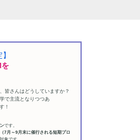
定】
Mを
、皆さんはどうしていますか？
学で主流となりつつあ
ます！
ン
です。
（7月～9月末に催行される短期プロ
対象です。