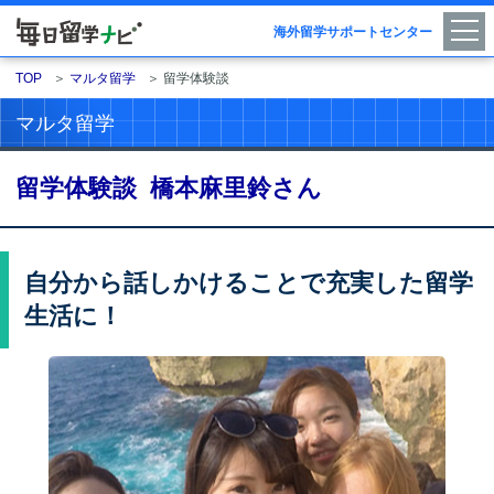
海外留学サポートセンター
TOP
＞
マルタ留学
＞
留学体験談
マルタ留学
留学体験談 橋本麻里鈴さん
自分から話しかけることで充実した留学
生活に！