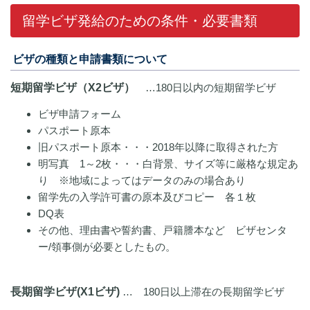
留学ビザ発給のための条件・必要書類
ビザの種類と申請書類について
短期留学ビザ（X2ビザ）
…180日以内の短期留学ビザ
ビザ申請フォーム
パスポート原本
旧パスポート原本・・・2018年以降に取得された方
明写真 1～2枚・・・白背景、サイズ等に厳格な規定あ
り ※地域によってはデータのみの場合あり
留学先の入学許可書の原本及びコピー 各１枚
DQ表
その他、理由書や誓約書、戸籍謄本など ビザセンタ
ー/領事側が必要としたもの。
長期留学ビザ(X1ビザ)
… 180日以上滞在の長期留学ビザ