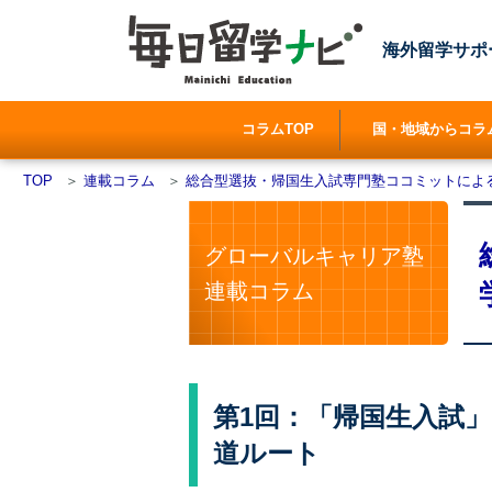
海外留学サポ
コラムTOP
国・地域からコラ
TOP
＞
連載コラム
＞
総合型選抜・帰国生入試専門塾ココミットによ
グローバルキャリア塾
連載コラム
第1回：「帰国生入試
道ルート