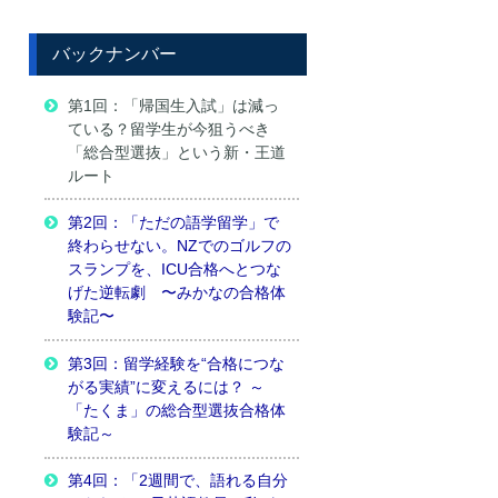
バックナンバー
第1回：「帰国生入試」は減っ
ている？留学生が今狙うべき
「総合型選抜」という新・王道
ルート
第2回：「ただの語学留学」で
終わらせない。NZでのゴルフの
スランプを、ICU合格へとつな
げた逆転劇 〜みかなの合格体
験記〜
第3回：留学経験を“合格につな
がる実績”に変えるには？ ～
「たくま」の総合型選抜合格体
験記～
第4回：「2週間で、語れる自分