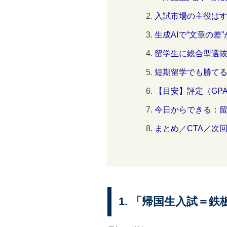
入試市場の主役は
生成AIで“文章の
留学生に総合型選抜
短期留学でも勝て
【目安】評定（GP
今日からできる：
まとめ／CTA／次
1. 「帰国生入試＝