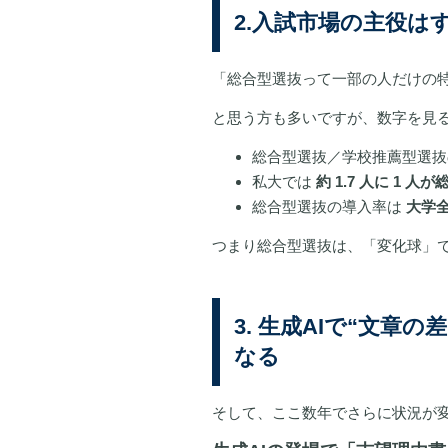
2.入試市場の主役は
「総合型選抜って一部の人だけの
と思う方も多いですが、数字を見
総合型選抜／学校推薦型選抜
私大では
約 1.7 人に 1
総合型選抜の導入率は
大学全
つまり総合型選抜は、「変化球」
3. 生成AIで“文
なる
そして、ここ数年でさらに状況が