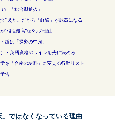
すでに「総合型選抜」
差”が消えた。だから「経験」が武器になる
が“相性最高”な3つの理由
る：鍵は「探究の中身」
A）・英語資格のラインを先に決める
留学を「合格の材料」に変える行動リスト
回予告
鉄板」ではなくなっている理由