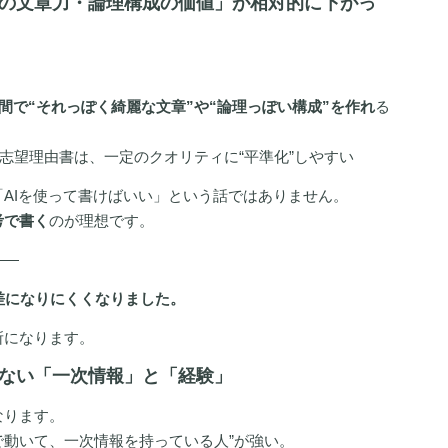
書の文章力・論理構成の価値」が相対的に下がっ
間で“それっぽく綺麗な文章”や“論理っぽい構成”を作れ
る
志望理由書は、一定のクオリティに“平準化”しやすい
AIを使って書けばいい」という話ではありません。
考で書く
のが理想です。
——
差になりにくくなりました。
所になります。
きない「一次情報」と「経験」
なります。
足で動いて、一次情報を持っている人”が強い。