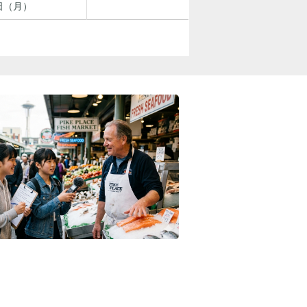
日（月）
す