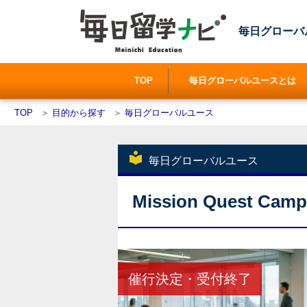
毎日グローバ
TOP
毎日グローバルユースとは
TOP
＞
目的から探す
＞
毎日グローバルユース
local_library
毎日グローバルユース
Mission Quest Camp 
催行決定・受付終了