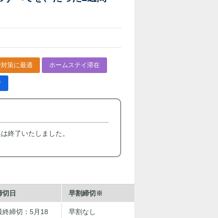
学対策に最適
ホームステイ滞在
行
集は終了いたしました。
締切日
早割締切※
最終締切：5月18
早割なし