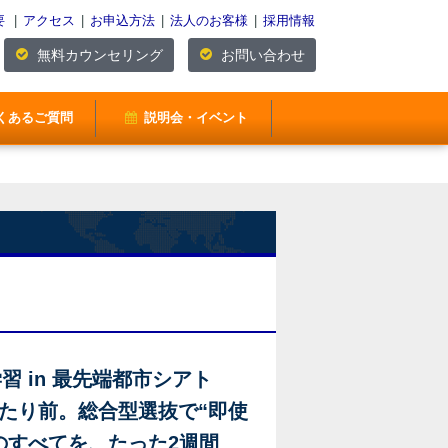
要
|
アクセス
|
お申込方法
|
法人のお客様
|
採用情報
無料カウンセリング
お問い合わせ
くあるご質問
説明会・イベント
習 in 最先端都市シアト
たり前。総合型選抜で“即使
のすべてを、たった2週間