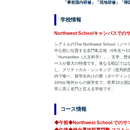
「事前国内研修」「現地研修」「帰
学校情報
Northwest Schoolキャンパス
シアトルのThe Northwest Scho
中心部に位置する名門私立校（6年生〜1
「Humanities（人文科学）」。文学、
ースが最大の特徴です。単なる暗記では
し、クリティカル・シンキング（批判的
内で唯一、留学生向けの寮（ボーディング
16%が海外からの留学生で、世界10カ
常に高く名門と言える学校です。
コース情報
◆午前◆Northwest School
◆午後◆総合選抜型専門塾 ココミ