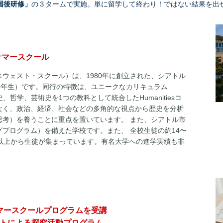
国後研修」
の３タームで実施。単に留学して終わり！ではない結果を出
でのサマースクール
ol（ノースウェスト・スクール）は、1980年に創立された、シアトル
2年生）です。同行の特徴は、ユニークなカリキュラム
歴史、哲学、芸術史を1つの教科として統合したHumanitiesコ
なく、政治、経済、社会などの多角的な視点から歴史を分析
思考）を養うことに重点を置いています。 また、シアトル市
プログラム）を備えた学校です。また、 全校生徒の約14〜
国以上から生徒が集まっています。有名大学への進学実績も非
 でのサマースクールプログラムを受講
ットによる探究活動プログラム