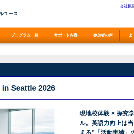
会社概
ルユース
プログラム一覧
サポート内容
参加者の声
よ
in Seattle 2026
現地校体験 × 探究学
ル。英語力向上は当
える”「活動実績」