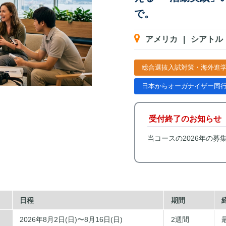
で。
アメリカ
|
シアトル
総合選抜入試対策・海外進
日本からオーガナイザー同
受付終了のお知らせ
当コースの2026年の募
日程
期間
2026年8月2日(日)〜8月16日(日)
2週間