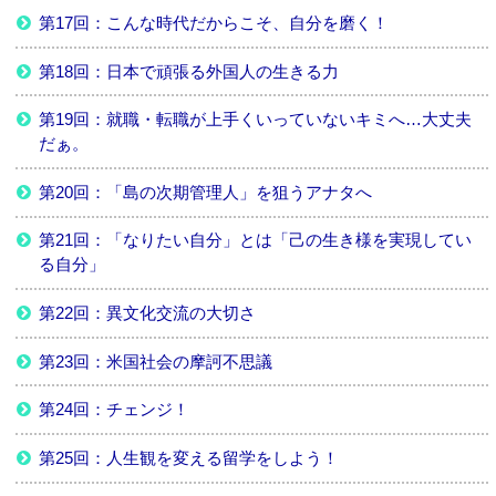
第17回：こんな時代だからこそ、自分を磨く！
第18回：日本で頑張る外国人の生きる力
第19回：就職・転職が上手くいっていないキミへ…大丈夫
だぁ。
第20回：「島の次期管理人」を狙うアナタへ
第21回：「なりたい自分」とは「己の生き様を実現してい
る自分」
第22回：異文化交流の大切さ
第23回：米国社会の摩訶不思議
第24回：チェンジ！
第25回：人生観を変える留学をしよう！