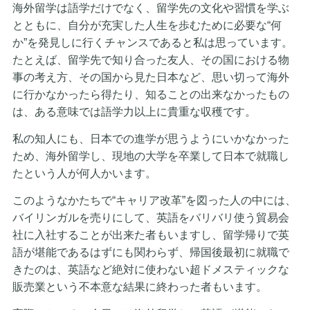
海外留学は語学だけでなく、留学先の文化や習慣を学ぶ
とともに、自分が充実した人生を歩むために必要な“何
か”を発見しに行くチャンスであると私は思っています。
たとえば、留学先で知り合った友人、その国における物
事の考え方、その国から見た日本など、思い切って海外
に行かなかったら得たり、知ることの出来なかったもの
は、ある意味では語学力以上に貴重な収穫です。
私の知人にも、日本での進学が思うようにいかなかった
ため、海外留学し、現地の大学を卒業して日本で就職し
たという人が何人かいます。
このようなかたちで“キャリア改革”を図った人の中には、
バイリンガルを売りにして、英語をバリバリ使う貿易会
社に入社することが出来た者もいますし、留学帰りで英
語が堪能であるはずにも関わらず、帰国後最初に就職で
きたのは、英語など絶対に使わない超ドメスティックな
販売業という不本意な結果に終わった者もいます。