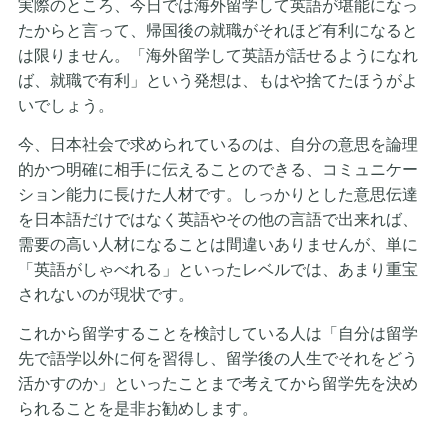
実際のところ、今日では海外留学して英語が堪能になっ
たからと言って、帰国後の就職がそれほど有利になると
は限りません。「海外留学して英語が話せるようになれ
ば、就職で有利」という発想は、もはや捨てたほうがよ
いでしょう。
今、日本社会で求められているのは、自分の意思を論理
的かつ明確に相手に伝えることのできる、コミュニケー
ション能力に長けた人材です。しっかりとした意思伝達
を日本語だけではなく英語やその他の言語で出来れば、
需要の高い人材になることは間違いありませんが、単に
「英語がしゃべれる」といったレベルでは、あまり重宝
されないのが現状です。
これから留学することを検討している人は「自分は留学
先で語学以外に何を習得し、留学後の人生でそれをどう
活かすのか」といったことまで考えてから留学先を決め
られることを是非お勧めします。