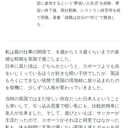
習に参加するという“夢追い人生活”を経験。夢
追い終了後、商社勤務、レストラン経営等を経
て現職。著書「就職は自分の“売り”で勝負し
ろ」
私は親の仕事の関係で、８歳から１３歳くらいまでの多
感な時期を英国で過ごしました。
日本に居た頃は、どちらかというと、スポーツよりも虫
をいじくっているほうが好きな暗い子供でしたが、英語
もろくにできない状態で英国の現地校に放り込まれたの
を契機に、少しずつ人格が変わっていきました。
当時の英国ではまだ珍しい存在だった日本人ということ
も幸いして、引っ込み思案で暗い私にも、比較的簡単に
友人が出来ました。そして、遊びといえば、サッカーが
主流だったので、スポーツがそれほど得意ではなかった
私も、休み時間に言葉の通じない英国人達とボールを追