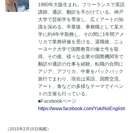
1980年大阪生まれ。フリーランスで英語
講師、通訳、翻訳を手がけている。神戸
大学で芸術学を専攻し、広くアートの知
識を深める。卒業後、事務職として某大
学に約4年半勤務し、その間に1年間アメ
リカで業務研修を受ける。退職後、ニュ
ーヨーク大学で国際教育の修士号を取
得。その後、様々な企業や国際機関等で
翻訳や通訳の仕事を経験。転職の合間に
アジア、アフリカ、中東をバックパック
旅行でまわり、現在は英語、国際交流、
アート、食などの多様なテーマでイベン
トの主催も行っている。
■Facebookページ
https://www.facebook.com/YukiNoEnglish
（2015年2月15日掲載）