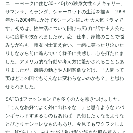
ニューヨークに住む30～40代の独身女性４人キャリー、
サマンサ、ミランダ、シャーロットの生活を描き、1998
年から2004年にかけて6シーズン続いた大人気ドラマで
す。初めは、性生活について開けっ広げに話す主人公た
ちに度肝を抜かれましたが、恋、仕事、家族のことで悩
みながらも、親友同士支え合い、一緒に笑ったり泣いた
りしながら前に進んでいく様子に共感し、心を打たれま
した。アメリカ的な行動や考え方に驚かされることもあ
りましたが、感情の動きや人間関係などは、「人間って
実はどこの国でもそんなに変わらないのかも？」と思わ
せられました。
SATCはファッションでも多くの人を惹きつけました。
「こんな格好でよく外に出れるな！」と思うようなアバ
ンギャルドすぎるものもあれば、真似したくなるような
とびきりオシャレなものもあり。今見てもワクワクしま
す。NYらしい、みんなが「私は私の好きな服を着る」と