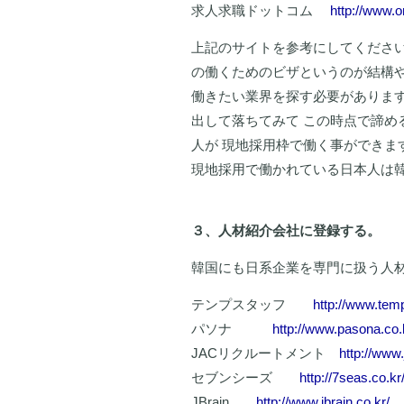
求人求職ドットコム
http://www.o
上記のサイトを参考にしてください
の働くためのビザというのが結構や
働きたい業界を探す必要があります
出して落ちてみて この時点で諦め
人が 現地採用枠で働く事ができま
現地採用で働かれている日本人は
３、人材紹介会社に登録する。
韓国にも日系企業を専門に扱う人
テンプスタッフ
http://www.temp
パソナ
http://www.pasona.co.
JACリクルートメント
http://www.
セブンシーズ
http://7seas.co.kr
JBrain
http://www.jbrain.co.kr/