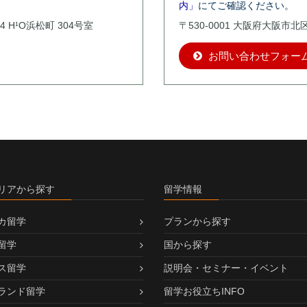
内」
にてご確認ください。
4 H¹O浜松町 304号室
〒530-0001 大阪府大阪市
お問い合わせフォー
リアから探す
留学情報
カ留学
プランから探す
留学
国から探す
ス留学
説明会・セミナー・イベント
ランド留学
留学お役立ちINFO