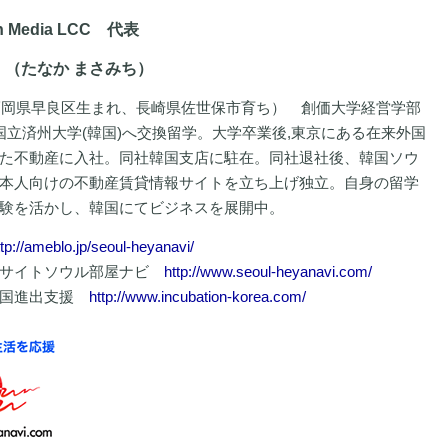
an Media LCC 代表
（たなか まさみち）
（福岡県早良区生まれ、長崎県佐世保市育ち） 創価大学経営学部
に国立済州大学(韓国)へ交換留学。大学卒業後,東京にある在来外国
た不動産に入社。同社韓国支店に駐在。同社退社後、韓国ソウ
本人向けの不動産賃貸情報サイトを立ち上げ独立。自身の留学
験を活かし、韓国にてビジネスを展開中。
ttp://ameblo.jp/seoul-heyanavi/
報サイトソウル部屋ナビ
http://www.seoul-heyanavi.com/
韓国進出支援
http://www.incubation-korea.com/