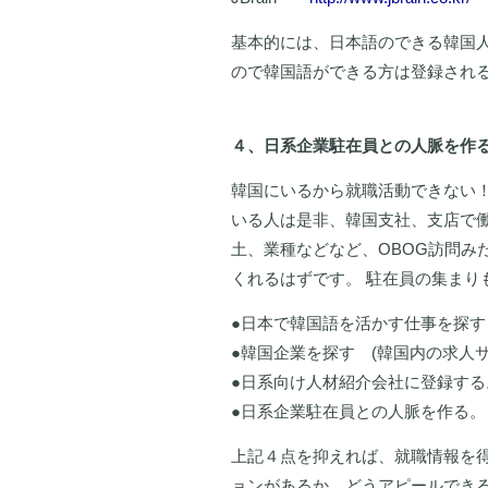
基本的には、日本語のできる韓国
ので韓国語ができる方は登録され
４、日系企業駐在員との人脈を作
韓国にいるから就職活動できない！
いる人は是非、韓国支社、支店で
土、業種などなど、OBOG訪問み
くれるはずです。 駐在員の集まり
●日本で韓国語を活かす仕事を探
●韓国企業を探す (韓国内の求人
●日系向け人材紹介会社に登録する
●日系企業駐在員との人脈を作る。
上記４点を抑えれば、就職情報を得
ョンがあるか、どうアピールできる