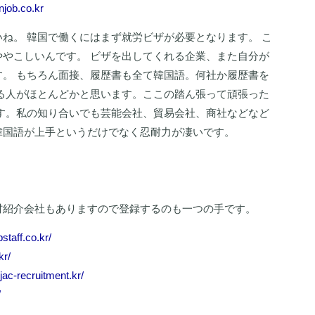
njob.co.kr
ね。 韓国で働くにはまず就労ビザが必要となります。 こ
やこしいんです。 ビザを出してくれる企業、また自分が
。 もちろん面接、履歴書も全て韓国語。何社か履歴書を
る人がほとんどかと思います。ここの踏ん張って頑張った
す。私の知り合いでも芸能会社、貿易会社、商社などなど
韓国語が上手というだけでなく忍耐力が凄いです。
材紹介会社もありますので登録するのも一つの手です。
staff.co.kr/
kr/
jac-recruitment.kr/
/