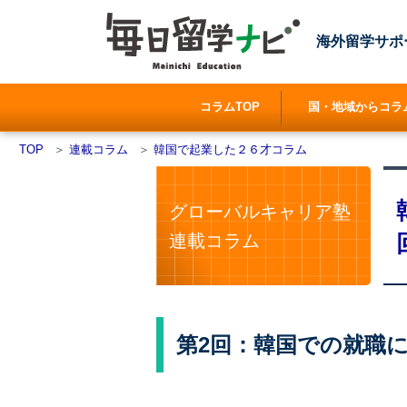
海外留学サポ
コラムTOP
国・地域からコラ
TOP
＞
連載コラム
＞
韓国で起業した２６才コラム
グローバルキャリア塾
連載コラム
第2回：韓国での就職