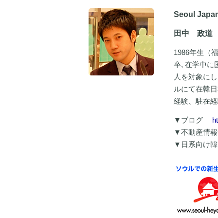
Seoul Jap
田中 政道 
1986年生
卒, 在学中
人を対象にし
ルにて在韓日
経験、駐在経
▼ブログ
h
▼不動産情
▼日系向け