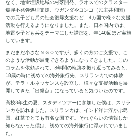
なく、地雷埋設地域の村落開発、ラオスでのクラスター
爆弾不発弾処理支援、ウガンダやコンゴ（民主共和国）
での元子ども兵の社会復帰支援など、4カ国で様々な支援
活動を行えるようになりました。また、日本国内では、
地雷や子ども兵をテーマにした講演を、年140回ほど実施
しています。
まだまだ小さなＮＧＯですが、多くの方のご支援で、こ
のような活動が展開できるようになってきました。この
コラムを依頼されて、8年間の軌跡を振り返ってみると、
18歳の時に初めての海外旅行先、スリランカでの体験
が、テラ・ルネッサンスを設立し、様々な支援活動を展
開してきた「出発点」になっていると気づいたのです。
高校3年生の夏。スタディツアーに参加した僕は、スリラ
ンカを訪れました。スリランカは、インド洋に浮かぶ島
国。紅茶でとても有名な国です。それぐらいの情報しか
知らなかった僕は、初めての海外旅行に浮かれていまし
た。