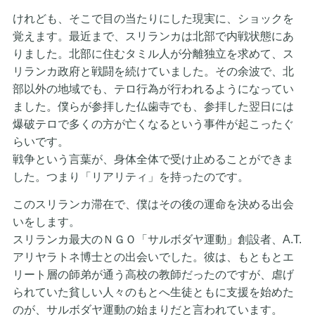
けれども、そこで目の当たりにした現実に、ショックを
覚えます。最近まで、スリランカは北部で内戦状態にあ
りました。北部に住むタミル人が分離独立を求めて、ス
リランカ政府と戦闘を続けていました。その余波で、北
部以外の地域でも、テロ行為が行われるようになってい
ました。僕らが参拝した仏歯寺でも、参拝した翌日には
爆破テロで多くの方が亡くなるという事件が起こったぐ
らいです。
戦争という言葉が、身体全体で受け止めることができま
した。つまり「リアリティ」を持ったのです。
このスリランカ滞在で、僕はその後の運命を決める出会
いをします。
スリランカ最大のＮＧＯ「サルボダヤ運動」創設者、A.T.
アリヤラトネ博士との出会いでした。彼は、もともとエ
リート層の師弟が通う高校の教師だったのですが、虐げ
られていた貧しい人々のもとへ生徒ともに支援を始めた
のが、サルボダヤ運動の始まりだと言われています。