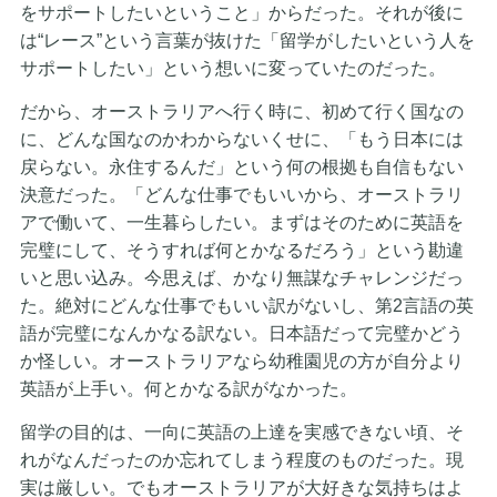
をサポートしたいということ」からだった。それが後に
は“レース”という言葉が抜けた「留学がしたいという人を
サポートしたい」という想いに変っていたのだった。
だから、オーストラリアへ行く時に、初めて行く国なの
に、どんな国なのかわからないくせに、「もう日本には
戻らない。永住するんだ」という何の根拠も自信もない
決意だった。「どんな仕事でもいいから、オーストラリ
アで働いて、一生暮らしたい。まずはそのために英語を
完璧にして、そうすれば何とかなるだろう」という勘違
いと思い込み。今思えば、かなり無謀なチャレンジだっ
た。絶対にどんな仕事でもいい訳がないし、第2言語の英
語が完璧になんかなる訳ない。日本語だって完璧かどう
か怪しい。オーストラリアなら幼稚園児の方が自分より
英語が上手い。何とかなる訳がなかった。
留学の目的は、一向に英語の上達を実感できない頃、そ
れがなんだったのか忘れてしまう程度のものだった。現
実は厳しい。でもオーストラリアが大好きな気持ちはよ