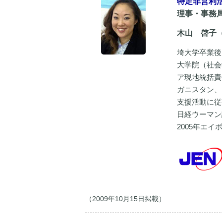
特定非営利
理事・事務
木山 啓子
埼大学卒業後
大学院（社会
ア現地統括責
ガニスタン、
支援活動に従
日経ウーマン
2005年エ
（2009年10月15日掲載）