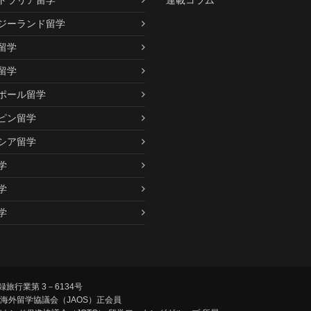
ジーランド留学
留学
留学
ポール留学
ピン留学
シア留学
学
学
学
旅行業第 3－6134号
 海外留学協議会（JAOS）正会員