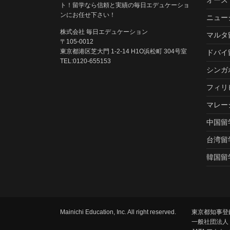
ト！留学なら信頼と実績の毎日エデュケーショ
ンにお任せ下さい！
ニュー
株式会社 毎日エデュケーション
マルタ
〒105-0012
東京都港区芝大門 1-2-14 H1O浜松町 304号室
ドバイ
TEL:0120-655153
シンガ
フィリ
マレー
中国留
台湾留
韓国留
Mainichi Education, Inc. All right reserved.
東京都知事登録
一般社団法人