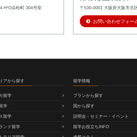
4 H¹O浜松町 304号室
〒530-0001 大阪府大阪市
お問い合わせフォー
リアから探す
留学情報
カ留学
プランから探す
留学
国から探す
ス留学
説明会・セミナー・イベント
ランド留学
留学お役立ちINFO
トラリア留学
連載コラム