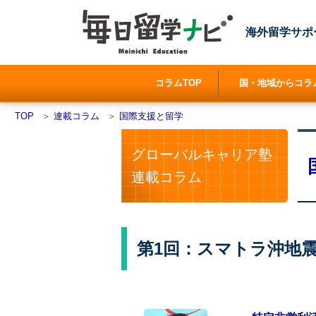
海外留学サポ
コラムTOP
国・地域からコラ
TOP
＞
連載コラム
＞
国際支援と留学
グローバルキャリア塾
連載コラム
第1回：スマトラ沖地