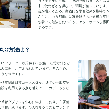
る学生も多いため、「英語を教わる」のでは
中で使わざるを得ない」環境が整っています
会が増えるため、実践的な学習効果を期待で
さらに、地方都市には家族経営の小規模な英
ち着いて勉強したい方や、アットホームな雰
すめです。
学ぶ方法は？
ELSによって、授業内容・設備・経営方針など
のみに認可が与えられいています。そのため、
大きな特徴です。
や検定試験対策コースのほか、通年の一般英語
施設を利用できる点も魅力で、アカデミックな
が首都ダブリンを中心に集まっており、主要都
の学校があります。少人数制クラス＆フレンド