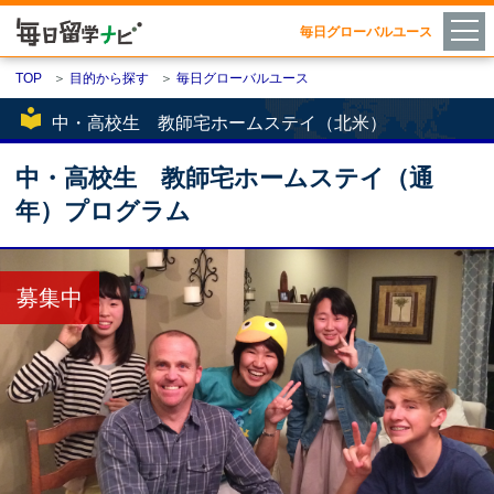
毎日グローバルユース
TOP
＞
目的から探す
＞
毎日グローバルユース
local_library
中・高校生 教師宅ホームステイ（北米）
中・高校生 教師宅ホームステイ（通
年）プログラム
募集中