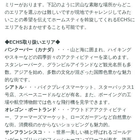
ミリーがおります。下記のように沢山な素敵な場所からどこ
のエリアを選ぶかは難しいですが現地でチャレンジしてみた
いことの希望を伝えてホームスティを斡旋してくれるECHSに
エリアをおまかせすることも可能です。
◆ECHS取り扱いエリア◆
バンクーバー（カナダ）
・・・山と海に囲まれ、ハイキング
やスキーなどの四季折々のアクティビティーを楽しめます。
スタンレーパーク、グランビルアイランドなど観光名所も多
数。アジアを始め、多数の文化が混ざった国際色豊かな魅力
的な街です。
シアトル
・・・パイクプレイスマーケット、スターバックス1
号店、スペースニードルなどが有名。また、ボーイングの工
場や航空博物館では色々な飛行機を見学できます。
オレゴン・ポートランド
・・・アウトドアアクティビティ
ー、ファーマーズマーケット、ローズガーデンなど自然豊か
な街。消費税のかからないショッピングも魅力的。
サンフランシスコ
・・・世界一美しい橋と呼ばれるゴールデ
ンゲートブリッジやフィッシャーマンズワーフが有名。路面