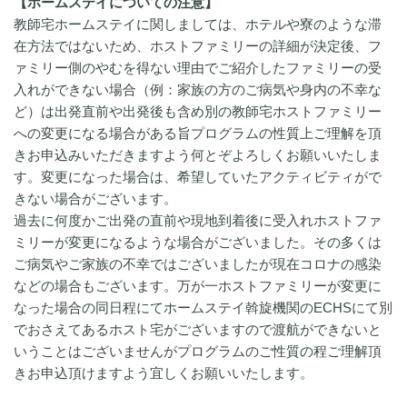
【ホームステイについての注意】
教師宅ホームステイに関しましては、ホテルや寮のような滞
在方法ではないため、ホストファミリーの詳細が決定後、フ
ァミリー側のやむを得ない理由でご紹介したファミリーの受
入れができない場合（例：家族の方のご病気や身内の不幸な
ど）は出発直前や出発後も含め別の教師宅ホストファミリー
への変更になる場合がある旨プログラムの性質上ご理解を頂
きお申込みいただきますよう何とぞよろしくお願いいたしま
す。変更になった場合は、希望していたアクティビティがで
きない場合がございます。
過去に何度かご出発の直前や現地到着後に受入れホストファ
ミリーが変更になるような場合がございました。その多くは
ご病気やご家族の不幸ではございましたが現在コロナの感染
などの場合もございます。万が一ホストファミリーが変更に
なった場合の同日程にてホームステイ斡旋機関のECHSにて別
でおさえてあるホスト宅がございますので渡航ができないと
いうことはございませんがプログラムのご性質の程ご理解頂
きお申込頂けますよう宜しくお願いいたします。