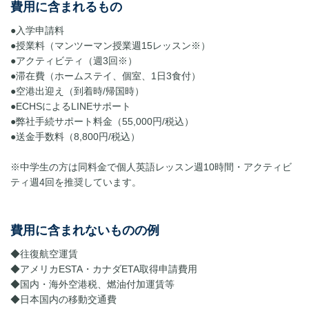
費用に含まれるもの
●入学申請料
●授業料（マンツーマン授業週15レッスン※）
●アクティビティ（週3回※）
●滞在費（ホームステイ、個室、1日3食付）
●空港出迎え（到着時/帰国時）
●ECHSによるLINEサポート
●弊社手続サポート料金（55,000円/税込）
●送金手数料（8,800円/税込）
※中学生の方は同料金で個人英語レッスン週10時間・アクティビ
ティ週4回を推奨しています。
費用に含まれないものの例
◆往復航空運賃
◆アメリカESTA・カナダETA取得申請費用
◆国内・海外空港税、燃油付加運賃等
◆日本国内の移動交通費