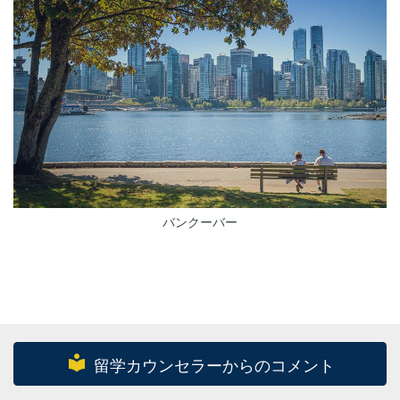
バンクーバー
local_library
留学カウンセラーからのコメント