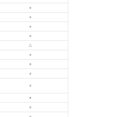
○
○
○
○
△
○
○
○
○
×
○
○