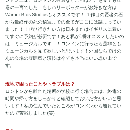
ンドン三昧。ロンドンの有名なところはどこを見ても圧
巻の一言でした！もしハリーポッターがお好きな方は
Warner Bros Studiosもオススメです！ １作目の賢者の石
から最終作の死の秘宝までの全てがここには詰まってい
ました！！ぜひ行きたい方は日本またはイギリスに着い
てすぐに予約が必要です！あと私が1番オススメしたいの
は、ミュージカルです！！ロンドンに行ったら是非とも
ミュージカルを見て欲しいと思います！外国ならではの
あの会場の雰囲気と演技は今でも本当にいい思い出で
す。
現地で困ったことやトラブルは？
ロンドンから離れた場所の学校に行く場合には、終電の
時間や帰り方をしっかりと確認しておいた方がいいと思
います！私の住んでいたところがロンドンから離れてい
たので苦戦しました(笑)