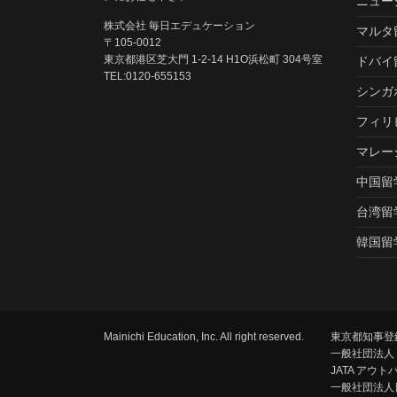
ニュー
株式会社 毎日エデュケーション
マルタ
〒105-0012
東京都港区芝大門 1-2-14 H1O浜松町 304号室
ドバイ
TEL:0120-655153
シンガ
フィリ
マレー
中国留
台湾留
韓国留
Mainichi Education, Inc. All right reserved.
東京都知事登録
一般社団法人
JATA アウ
一般社団法人