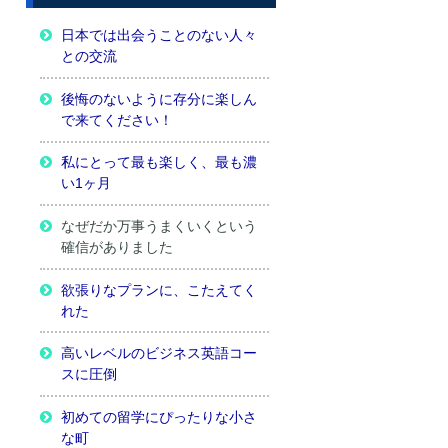
日本では出会うことのない人々
との交流
後悔のないように存分に楽しん
で来てください！
私にとって最も楽しく、最も濃
い1ヶ月
なぜだか万事うまくいくという
確信がありました
欲張りなプランに、こたえてく
れた
高いレベルのビジネス英語コー
スに圧倒
初めての留学にぴったりな小さ
な町