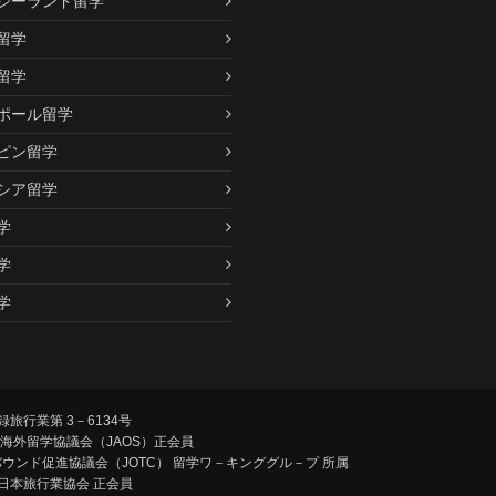
ジーランド留学
留学
留学
ポール留学
ピン留学
シア留学
学
学
学
旅行業第 3－6134号
 海外留学協議会（JAOS）正会員
トバウンド促進協議会（JOTC）
留学ワ－キンググル－プ 所属
日本旅行業協会 正会員