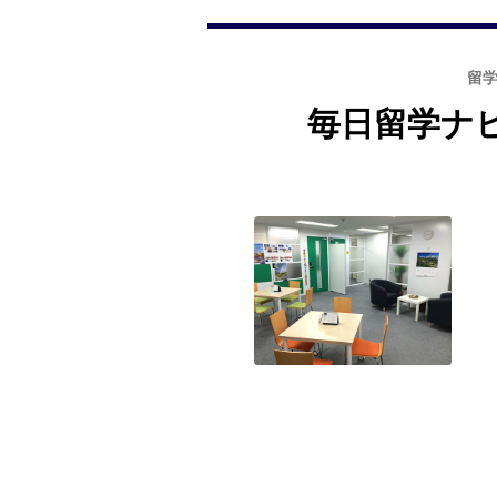
留
毎日留学ナ