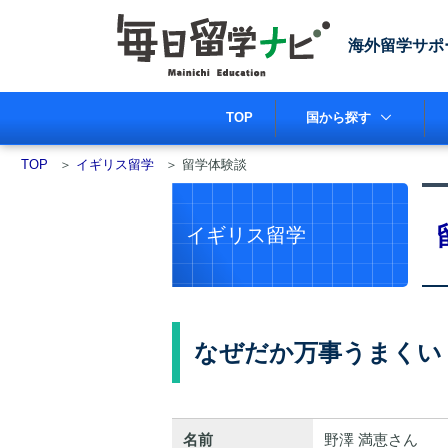
海外留学サポ
TOP
国から探す
TOP
＞
イギリス留学
＞
留学体験談
イギリス留学
なぜだか万事うまくい
名前
野澤 満恵さん