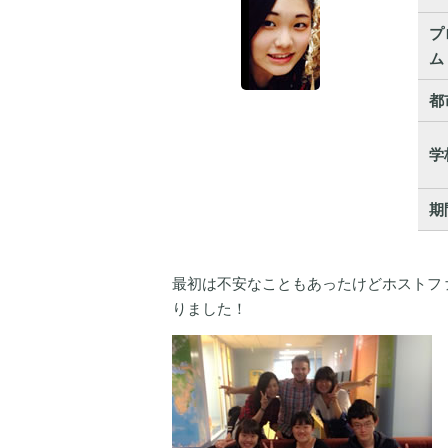
プ
ム
都
学
期
最初は不安なこともあったけどホストフ
りました！