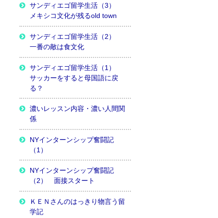
サンディエゴ留学生活（3）
メキシコ文化が残るold town
サンディエゴ留学生活（2）
一番の敵は食文化
サンディエゴ留学生活（1）
サッカーをすると母国語に戻
る？
濃いレッスン内容・濃い人間関
係
NYインターンシップ奮闘記
（1）
NYインターンシップ奮闘記
（2） 面接スタート
ＫＥＮさんのはっきり物言う留
学記