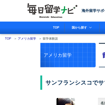
海外留学サポ
TOP
国から探す
TOP
＞
アメリカ留学
＞
留学体験談
アメリカ留学
サンフランシスコでサ
名