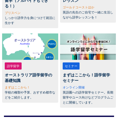
留学（アルバイトもでき
レッスン
る！）
ゴールドコーストほか
英語の先生のご自宅で一緒に生活し
ブリスベン
ながら語学レッスンを！
しっかり語学力を身につけて就活に
生かす
語学留学
セミナー
オーストラリア語学留学の
まずはここから！語学留学
基礎知識
セミナー
まずはここから！
オンライン開催
学校の種類や予算、おすすめ都市な
英語圏への語学留学セミナー。長期
どをご紹介します。
留学やユース向けなどプログラムご
とに開催しています。