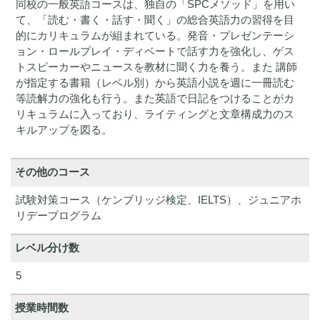
同校の一般英語コースは、独自の「SPCメソッド」を用い
て、「読む・書く・話す・聞く」の総合英語力の習得を目
的にカリキュラムが組まれている。発音・プレゼンテーシ
ョン・ロールプレイ・ディベートで話す力を強化し、ゲス
トスピーカーやニュースを教材に聞く力を養う。また 講師
が指定する書籍（レベル別）から英語小説を週に一冊読む
等読解力の強化も行う。また英語で日記をつけることがカ
リキュラムに入っており、ライティングと文章構成力のス
キルアップを図る。
その他のコース
試験対策コース（ケンブリッジ検定、IELTS）、ジュニアホ
リデープログラム
レベル分け数
5
授業時間数