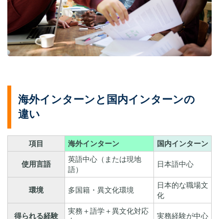
海外インターンと国内インターンの
違い
項目
海外インターン
国内インターン
英語中心（または現地
使用言語
日本語中心
語）
日本的な職場文
環境
多国籍・異文化環境
化
実務＋語学＋異文化対応
得られる経験
実務経験が中心