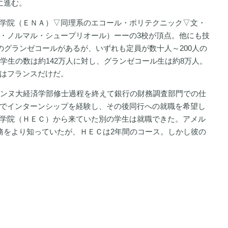
に進む。
学院（ＥＮＡ）▽同理系のエコール・ポリテクニック▽文・
・ノルマル・シュープリオール）ーーの3校が頂点。他にも技
のグランゼコールがあるが、いずれも定員が数十人～200人の
学生の数は約142万人に対し、グランゼコール生は約8万人。
はフランスだけだ。
ボンヌ大経済学部修士過程を終えて銀行の財務調査部門での仕
でインターンシップを経験し、その後同行への就職を希望し
学院（ＨＥＣ）から来ていた別の学生は就職できた。アメル
務をより知っていたが、ＨＥＣは2年間のコース。しかし彼の