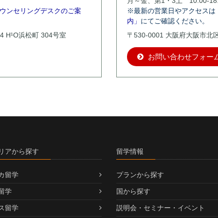
月～金、第1・3土 10:00-18:
ウンセリングデスクのご案
※最新の営業日やアクセスは
内」
にてご確認ください。
4 H¹O浜松町 304号室
〒530-0001 大阪府大阪市
お問い合わせフォー
リアから探す
留学情報
カ留学
プランから探す
留学
国から探す
ス留学
説明会・セミナー・イベント