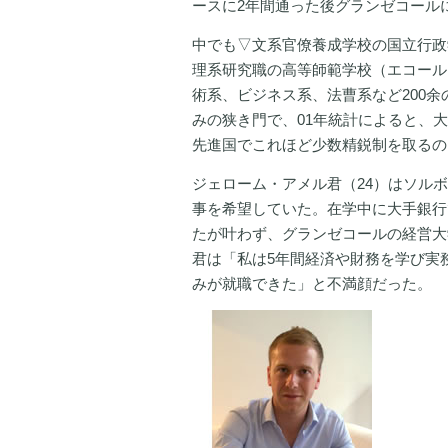
ースに2年間通った後グランゼコール
中でも▽文系官僚養成学校の国立行政
理系研究職の高等師範学校（エコール
術系、ビジネス系、法曹系など200余
みの狭き門で、01年統計によると、大
先進国でこれほど少数精鋭制を取るの
ジェローム・アメル君（24）はソル
事を希望していた。在学中に大手銀行
たが叶わず、グランゼコールの経営大
君は「私は5年間経済や財務を学び実
みが就職できた」と不満顔だった。