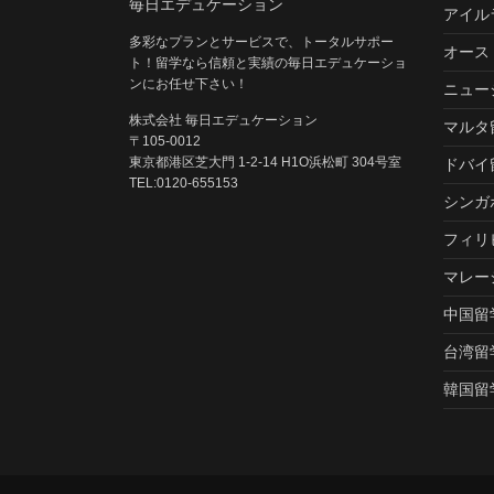
毎日エデュケーション
アイル
多彩なプランとサービスで、トータルサポー
オース
ト！留学なら信頼と実績の毎日エデュケーショ
ンにお任せ下さい！
ニュー
株式会社 毎日エデュケーション
マルタ
〒105-0012
東京都港区芝大門 1-2-14 H1O浜松町 304号室
ドバイ
TEL:0120-655153
シンガ
フィリ
マレー
中国留
台湾留
韓国留