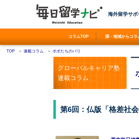
海外留学サポ
コラムTOP
国・地域からコラ
TOP
＞
連載コラム
＞
ボボたちのパリ
グローバルキャリア塾
連載コラム
第6回：仏版「格差社会