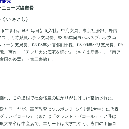
集部長
ーニューズ編集長
くい さとし）
古屋市生まれ。80年毎日新聞入社。甲府支局、東京社会部、外信
年アフリカ特派員ハラレ支局長、93-95年同ヨハネスブルク支局
年ウィーン支局長、03-05年外信部副部長、05-09年パリ支局長、09
職。著作 『アフリカの底流を読む』（ちくま新書）、『南ア
帝国の終焉』（第三書館）。
揺れ、この過程で社会格差の広がりがしばしば指摘された。
欧と同しだが、高等教育はソルボンヌ（パリ第1大学）に代表
グランゼコール」（または「グランド・ゼコール」）と呼ば
般大学卒は中産層で、エリートは大学でなく、専門の予備コ