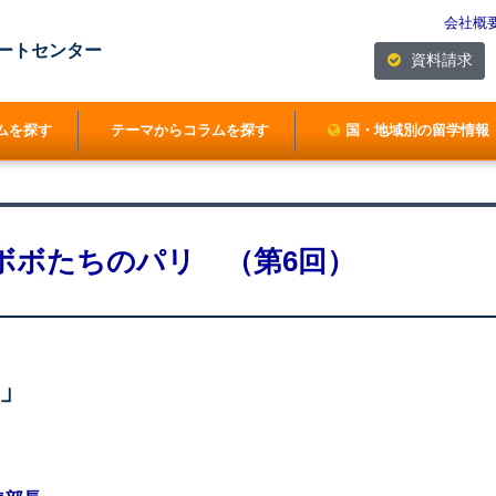
会社概
ートセンター
資料請求
ムを探す
テーマからコラムを探す
国・地域別の留学情報
ボボたちのパリ （第6回）
」