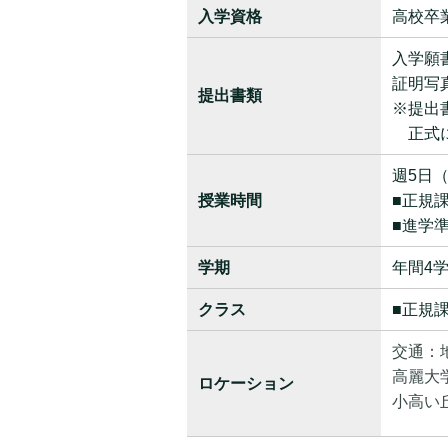
入学資格
高校卒
入学願
証明写真
提出書類
※提出
正式に
週5日
授業時間
■正規課
■進学準
学期
年間4学
クラス
■正規課
交通：
高麗大
ロケーション
小高い