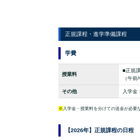
正規課程・進学準備課程
学費
■正規
授業料
（午前/
その他
入学金：
※
入学金・授業料を分けての送金が必要なた
【2026年】正規課程の日程