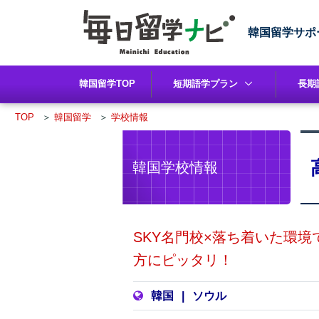
韓国留学サポ
韓国留学TOP
短期語学プラン
長期
TOP
＞
韓国留学
＞
学校情報
韓国学校情報
SKY名門校×落ち着いた環
方にピッタリ！
韓国
|
ソウル