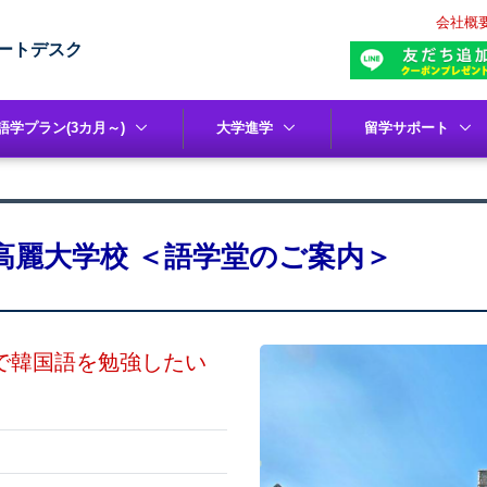
会社概
ートデスク
語学プラン(3カ月～)
大学進学
留学サポート
高麗大学校 ＜語学堂のご案内＞
境で韓国語を勉強したい