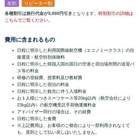
友割
リピーター割
各種割引は旅行代金が3,000円引き
となります。
特別割引の詳細は
こちらでご覧ください。
費用に含まれるもの
日程に明示した利用国際線航空機（エコノミークラス）の往
復運賃・航空特別保険料
日程に明示した韓国入国出国日の空港と宿泊場所間の送迎バ
ス等の料金
研修の登録費、授業料及び教材費
日程に明示した宿泊の料金
日程に明示した観光に伴う入場料金
お１人様につきスーツケース等20kg以内（航空会社により
23kg以内）の航空機受託手荷物運搬料金
アドバイザー同行の場合は、その経費
日程に明示した食費
※上記費用は、お客様のご都合により一部利用されなくて
も、原則として払い戻しはいたしません。