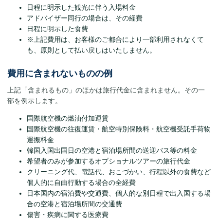
日程に明示した観光に伴う入場料金
アドバイザー同行の場合は、その経費
日程に明示した食費
※上記費用は、お客様のご都合により一部利用されなくて
も、原則として払い戻しはいたしません。
費用に含まれないものの例
上記「含まれるもの」のほかは旅行代金に含まれません。その一
部を例示します。
国際航空機の燃油付加運賃
国際航空機の往復運賃・航空特別保険料・航空機受託手荷物
運搬料金
韓国入国出国日の空港と宿泊場所間の送迎バス等の料金
希望者のみが参加するオプショナルツアーの旅行代金
クリーニング代、電話代、おこづかい、行程以外の食費など
個人的に自由行動する場合の全経費
日本国内の宿泊費や交通費、個人的な別日程で出入国する場
合の空港と宿泊場所間の交通費
傷害・疾病に関する医療費