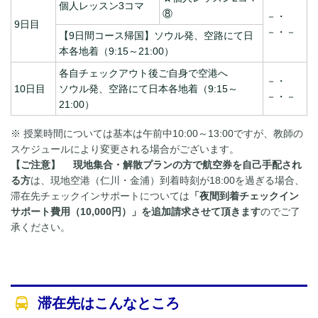
個人レッスン3コマ
⑧
－・
9日目
－・－
【9日間コース帰国】ソウル発、空路にて日
本各地着（9:15～21:00）
各自チェックアウト後ご自身で空港へ
－・
10日目
ソウル発、空路にて日本各地着（9:15～
－・－
21:00）
※ 授業時間については基本は午前中10:00～13:00ですが、教師の
スケジュールにより変更される場合がございます。
【ご注意】
現地集合・解散プランの方で航空券を自己手配され
る方
は、現地空港（仁川・金浦）到着時刻が18:00を過ぎる場合、
滞在先チェックインサポートについては
「夜間到着チェックイン
サポート費用（10,000円）」を追加請求させて頂きます
のでご了
承ください。
滞在先はこんなところ