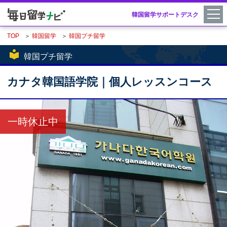
韓国留学サポートデスク
TOP
＞
韓国留学
＞
韓国プチ留学
local_library
韓国プチ留学
カナタ韓国語学院｜個人レッスンコース
一時休止中