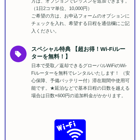
方は、オプションでレッスンを追加できます。
（1日2コマ単位、10,000円）
ご希望の方は、お申込フォームのオプションに
チェックを入れ、希望する日程を通信欄にご記
入ください。
スペシャル特典 【超お得！Wi-Fiルー
local_offer
ターを無料！】
日本で受取／返却できるグローバルWiFiのWi-
Fiルーターを無料でレンタルいたします！ （安
心保障、予備バッテリー付）滞在期間中使用可
能です。★延泊などで基本日程の日数を越える
場合は日数×600円の追加料金がかかります。