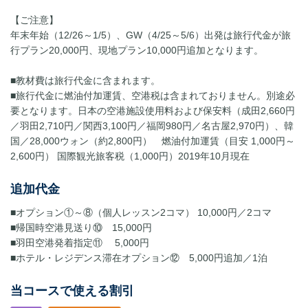
​【ご注意】
年末年始（12/26～1/5）、GW（4/25～5/6）出発は旅行代金が旅
行プラン20,000円、現地プラン10,000円追加となります。
■教材費は旅行代金に含まれます。
■旅行代金に燃油付加運賃、空港税は含まれておりません。別途必
要となります。日本の空港施設使用料および保安料（成田2,660円
／羽田2,710円／関西3,100円／福岡980円／名古屋2,970円）、韓
国／28,000ウォン（約2,800円） 燃油付加運賃（目安 1,000円～
2,600円） 国際観光旅客税（1,000円）2019年10月現在
追加代金
■オプション①～⑧（個人レッスン2コマ） 10,000円／2コマ
■帰国時空港見送り⑩ 15,000円
■羽田空港発着指定⑪ 5,000円
■ホテル・レジデンス滞在オプション⑫ 5,000円追加／1泊
当コースで使える割引