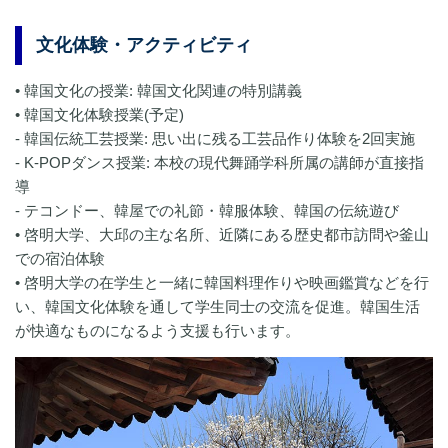
文化体験・アクティビティ
• 韓国文化の授業: 韓国文化関連の特別講義
• 韓国文化体験授業(予定)
- 韓国伝統工芸授業: 思い出に残る工芸品作り体験を2回実施
- K-POPダンス授業: 本校の現代舞踊学科所属の講師が直接指
導
- テコンドー、韓屋での礼節・韓服体験、韓国の伝統遊び
• 啓明大学、大邱の主な名所、近隣にある歴史都市訪問や釜山
での宿泊体験
• 啓明大学の在学生と一緒に韓国料理作りや映画鑑賞などを行
い、韓国文化体験を通して学生同士の交流を促進。韓国生活
が快適なものになるよう支援も行います。