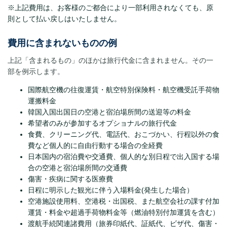
※上記費用は、お客様のご都合により一部利用されなくても、原
則として払い戻しはいたしません。
費用に含まれないものの例
上記「含まれるもの」のほかは旅行代金に含まれません。その一
部を例示します。
国際航空機の往復運賃・航空特別保険料・航空機受託手荷物
運搬料金
韓国入国出国日の空港と宿泊場所間の送迎等の料金
希望者のみが参加するオプショナルの旅行代金
食費、クリーニング代、電話代、おこづかい、行程以外の食
費など個人的に自由行動する場合の全経費
日本国内の宿泊費や交通費、個人的な別日程で出入国する場
合の空港と宿泊場所間の交通費
傷害・疾病に関する医療費
日程に明示した観光に伴う入場料金(発生した場合）
空港施設使用料、空港税・出国税、また航空会社の課す付加
運賃・料金や超過手荷物料金等（燃油特別付加運賃を含む）
渡航手続関連諸費用（旅券印紙代、証紙代、ビザ代、傷害・