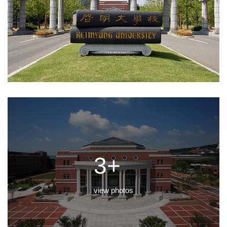
3+
view photos