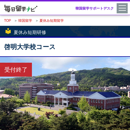
韓国留学サポートデスク
TOP
＞
韓国留学
＞
夏休み短期留学
local_library
夏休み短期研修
啓明大学校コース
受付終了