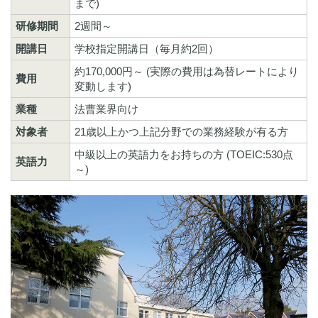
まで)
研修期間
2週間～
開講日
学校指定開講日（毎月約2回）
約170,000円～ (実際の費用は為替レートにより
費用
変動します)
業種
法曹業界向け
対象者
21歳以上かつ上記分野での業務経験が有る方
中級以上の英語力をお持ちの方 (TOEIC:530点
英語力
～)