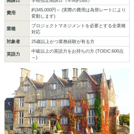
開講日
学校指定開講日（年間約3回）
約345,000円～ (実際の費用は為替レートにより
費用
変動します)
プロジェクトマネジメントを必要とする全業種
業種
対応
対象者
25歳以上かつ業務経験が有る方
中級以上の英語力をお持ちの方 (TOEIC:600点
英語力
～)