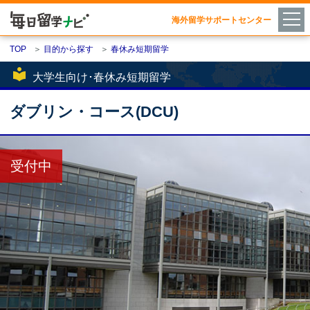
海外留学サポートセンター
TOP
＞
目的から探す
＞
春休み短期留学
local_library
大学生向け･春休み短期留学
ダブリン・コース(DCU)
受付中