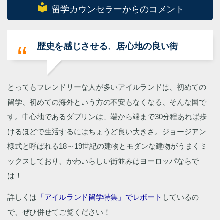
local_library
留学カウンセラーからのコメント
歴史を感じさせる、居心地の良い街
とってもフレンドリーな人が多いアイルランドは、初めての
留学、初めての海外という方の不安もなくなる、そんな国で
す。中心地であるダブリンは、端から端まで30分程あれば歩
けるほどで生活するにはちょうど良い大きさ。ジョージアン
様式と呼ばれる18～19世紀の建物とモダンな建物がうまくミ
ックスしており、かわいらしい街並みはヨーロッパならで
は！
詳しくは
「アイルランド留学特集」でレポート
しているの
で、ぜひ併せてご覧ください！