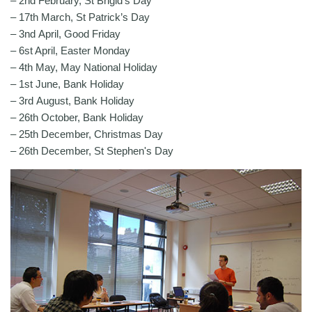
– 2nd February, St Brigid's Day
– 17th March, St Patrick’s Day
– 3nd April, Good Friday
– 6st April, Easter Monday
– 4th May, May National Holiday
– 1st June, Bank Holiday
– 3rd August, Bank Holiday
– 26th October, Bank Holiday
– 25th December, Christmas Day
– 26th December, St Stephen's Day