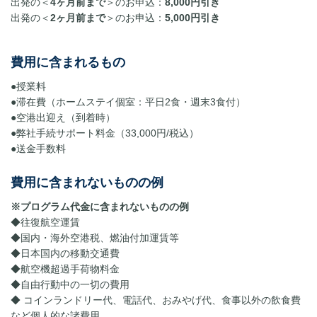
出発の＜
4ヶ月前まで
＞のお申込：
8,000円引き
出発の＜
2ヶ月前まで
＞のお申込：
5,000円引き
費用に含まれるもの
●授業料
●滞在費（ホームステイ個室：平日2食・週末3食付）
●空港出迎え（到着時）
●弊社手続サポート料金（33,000円/税込）
●送金手数料
費用に含まれないものの例
※プログラム代金に含まれないものの例
◆往復航空運賃
◆国内・海外空港税、燃油付加運賃等
◆日本国内の移動交通費
◆航空機超過手荷物料金
◆自由行動中の一切の費用
◆ コインランドリー代、電話代、おみやげ代、食事以外の飲食費
など個人的な諸費用