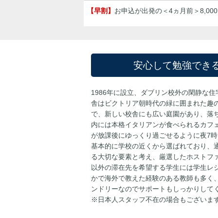
【早割】
お申込が出発の＜4ヵ月前＞8,000
安心して勉強でき
1986年に設立、ダブリン校外の閑静な
舎はビクトリア朝時代の緑に囲まれた趣
で、新しい校舎にも広い庭園があり、落
内には本格イタリアンが食べられるカフ
が放課後にゆっくり過ごせるように夜7
基本的に学校の近くから選ばれており、
る大切な要素と考え、厳選したホストフ
以外の滞在先を希望する学生には学生レ
かで海外で教えた経験のある教師も多く
ンドリーなのでサポートもしっかりして
※日本人スタッフ不在の場合もございま