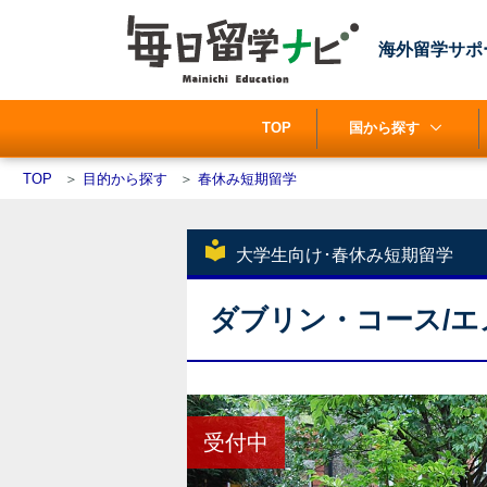
海外留学サポ
TOP
国から探す
TOP
＞
目的から探す
＞
春休み短期留学
local_library
大学生向け･春休み短期留学
ダブリン・コース/
受付中