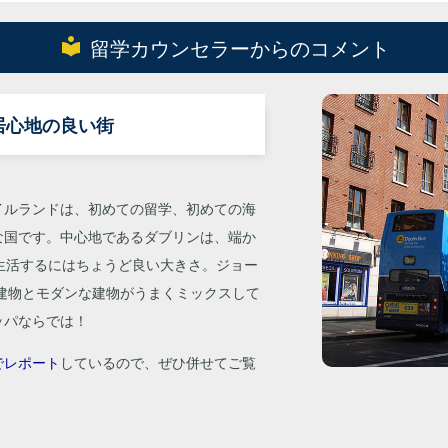
local_library
留学カウンセラーからのコメント
居心地の良い街
イルランドは、初めての留学、初めての海
な国です。中心地であるダブリンは、端か
生活するにはちょうど良い大きさ。ジョー
の建物とモダンな建物がうまくミックスして
ッパならでは！
でレポート
しているので、ぜひ併せてご覧