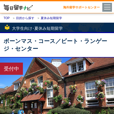
海外留学サポートセンター
TOP
＞
目的から探す
＞
夏休み短期留学
local_library
大学生向け･夏休み短期留学
ボーンマス・コース／ビート・ランゲー
ジ・センター
受付中