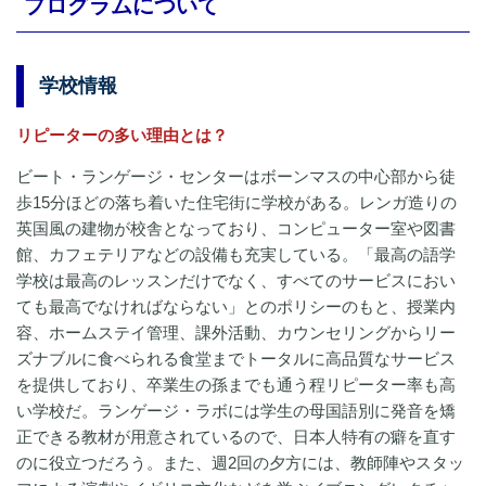
プログラムについて
学校情報
リピーターの多い理由とは？
ビート・ランゲージ・センターはボーンマスの中心部から徒
歩15分ほどの落ち着いた住宅街に学校がある。レンガ造りの
英国風の建物が校舎となっており、コンピューター室や図書
館、カフェテリアなどの設備も充実している。「最高の語学
学校は最高のレッスンだけでなく、すべてのサービスにおい
ても最高でなければならない」とのポリシーのもと、授業内
容、ホームステイ管理、課外活動、カウンセリングからリー
ズナブルに食べられる食堂までトータルに高品質なサービス
を提供しており、卒業生の孫までも通う程リピーター率も高
い学校だ。ランゲージ・ラボには学生の母国語別に発音を矯
正できる教材が用意されているので、日本人特有の癖を直す
のに役立つだろう。また、週2回の夕方には、教師陣やスタッ