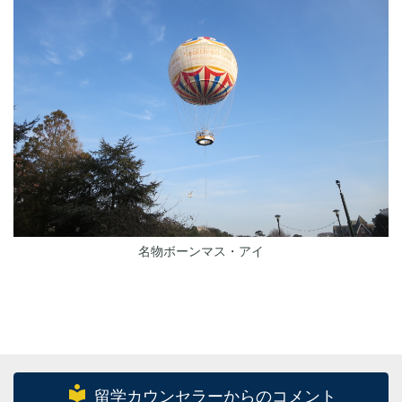
名物ボーンマス・アイ
local_library
留学カウンセラーからのコメント