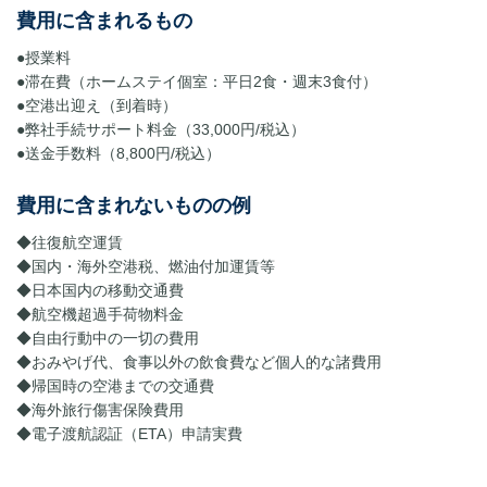
費用に含まれるもの
●授業料
●滞在費（ホームステイ個室：平日2食・週末3食付）
●空港出迎え（到着時）
●弊社手続サポート料金（33,000円/税込）
●送金手数料（8,800円/税込）
費用に含まれないものの例
◆往復航空運賃
◆国内・海外空港税、燃油付加運賃等
◆日本国内の移動交通費
◆航空機超過手荷物料金
◆自由行動中の一切の費用
◆おみやげ代、食事以外の飲食費など個人的な諸費用
​◆帰国時の空港までの交通費
◆海外旅行傷害保険費用
◆電子渡航認証（ETA）申請実費