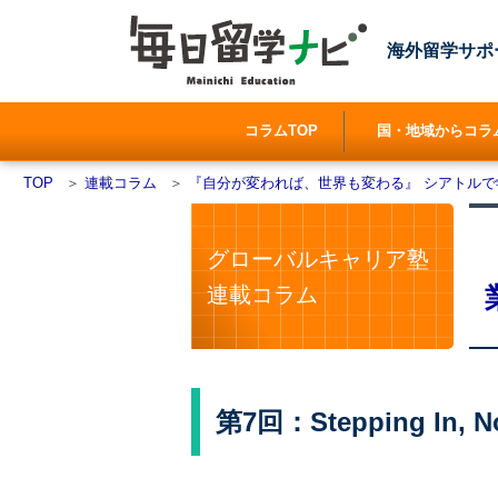
海外留学サポ
コラムTOP
国・地域からコラ
TOP
＞
連載コラム
＞
『自分が変われば、世界も変わる』 シアトル
グローバルキャリア塾
連載コラム
第7回：Stepping In,