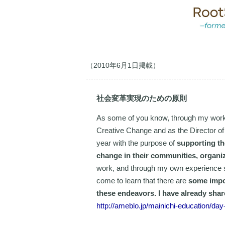
（2010年6月1日掲載）
社会変革実現のための原則
As some of you know, through my work a
Creative Change and as the Director of
year with the purpose of
supporting the
change in their communities, organi
work, and through my own experience st
come to learn that there are
some impor
these endeavors. I have already shar
http://ameblo.jp/mainichi-education/da