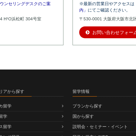
ウンセリングデスクのご案
※最新の営業日やアクセスは
内」
にてご確認ください。
4 H¹O浜松町 304号室
〒530-0001 大阪府大阪市
お問い合わせフォー
リアから探す
留学情報
カ留学
プランから探す
留学
国から探す
ス留学
説明会・セミナー・イベント