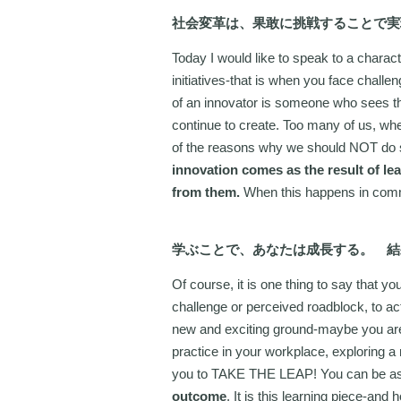
社会変革は、果敢に挑戦することで実
Today I would like to speak to a characte
initiatives-that is when you face chall
of an innovator is someone who sees this
continue to create. Too many of us, when
of the reasons why we should NOT do 
innovation comes as the result of le
from them.
When this happens in commun
学ぶことで、あなたは成長する。 結
Of course, it is one thing to say that yo
challenge or perceived roadblock, to actu
new and exciting ground-maybe you are
practice in your workplace, exploring a
you to TAKE THE LEAP! You can be as
outcome
. It is this learning piece-and