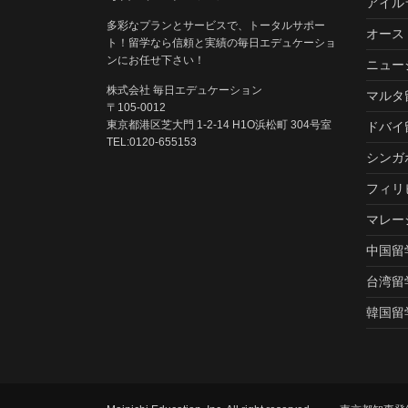
アイル
多彩なプランとサービスで、トータルサポー
オース
ト！留学なら信頼と実績の毎日エデュケーショ
ンにお任せ下さい！
ニュー
株式会社 毎日エデュケーション
マルタ
〒105-0012
東京都港区芝大門 1-2-14 H1O浜松町 304号室
ドバイ
TEL:0120-655153
シンガ
フィリ
マレー
中国留
台湾留
韓国留