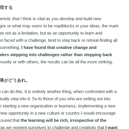
現する
ristic that I think is vital as you develop and build new
enges or what may seem to be roadblocks in your ideas, the mark
 not as a limitation, but as an opportunity to learn and
 faced with a challenge, tend to step back or retreat-finding all
something.
I have found that creative change and
aders stepping into challenges rather than stepping back
ity or with others, the results can be all the more striking.
果がどうあれ。
u can do this. It is entirely another thing, when confronted with a
ally step into it. So to those of you who are setting out into
 starting a new organization or business, implementing a new
 new opportunity in a new culture or country-I would encourage
sured that
the learning will be rich, irrespective of the
 how we reorient ourselves to challenge and creativity that
I want