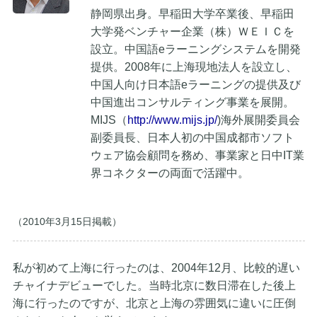
静岡県出身。早稲田大学卒業後、早稲田
大学発ベンチャー企業（株）ＷＥＩＣを
設立。中国語eラーニングシステムを開発
提供。2008年に上海現地法人を設立し、
中国人向け日本語eラーニングの提供及び
中国進出コンサルティング事業を展開。
MIJS（
http://www.mijs.jp/
)海外展開委員会
副委員長、日本人初の中国成都市ソフト
ウェア協会顧問を務め、事業家と日中IT業
界コネクターの両面で活躍中。
（2010年3月15日掲載）
私が初めて上海に行ったのは、2004年12月、比較的遅い
チャイナデビューでした。当時北京に数日滞在した後上
海に行ったのですが、北京と上海の雰囲気に違いに圧倒