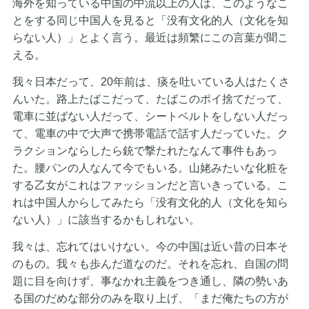
海外を知っている中国の中流以上の人は、このようなこ
とをする同じ中国人を見ると「没有文化的人（文化を知
らない人）」とよく言う。最近は頻繁にこの言葉が聞こ
える。
我々日本だって、20年前は、痰を吐いている人はたくさ
んいた。路上たばこだって、たばこのポイ捨てだって、
電車に並ばない人だって、シートベルトをしない人だっ
て、電車の中で大声で携帯電話で話す人だっていた。ク
ラクションならしたら銃で撃たれたなんて事件もあっ
た。腰パンの人なんて今でもいる。山姥みたいな化粧を
する乙女がこれはファッションだと言いきっている。こ
れは中国人からしてみたら「没有文化的人（文化を知ら
ない人）」に該当するかもしれない。
我々は、忘れてはいけない。今の中国は近い昔の日本そ
のもの。我々も歩んだ道なのだ。それを忘れ、自国の問
題に目を向けず、事なかれ主義をつき通し、隣の勢いあ
る国のだめな部分のみを取り上げ、「まだ俺たちの方が