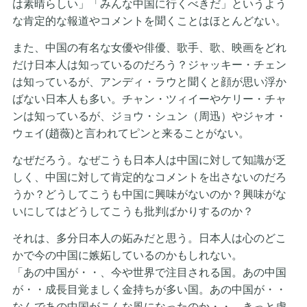
は素晴らしい」「みんな中国に行くべきだ」というよう
な肯定的な報道やコメントを聞くことはほとんどない。
また、中国の有名な女優や俳優、歌手、歌、映画をどれ
だけ日本人は知っているのだろう？ジャッキー・チェン
は知っているが、アンディ・ラウと聞くと顔が思い浮か
ばない日本人も多い。チャン・ツィイーやケリー・チャ
ンは知っているが、ジョウ・シュン（周迅）やジャオ・
ウェイ(趙薇)と言われてピンと来ることがない。
なぜだろう。なぜこうも日本人は中国に対して知識が乏
しく、中国に対して肯定的なコメントを出さないのだろ
うか？どうしてこうも中国に興味がないのか？興味がな
いにしてはどうしてこうも批判ばかりするのか？
それは、多分日本人の妬みだと思う。日本人は心のどこ
かで今の中国に嫉妬しているのかもしれない。
「あの中国が・・、今や世界で注目される国。あの中国
が・・成長目覚ましく金持ちが多い国。あの中国が・・
なんであの中国がこんな風になったのか・・。きっと虚