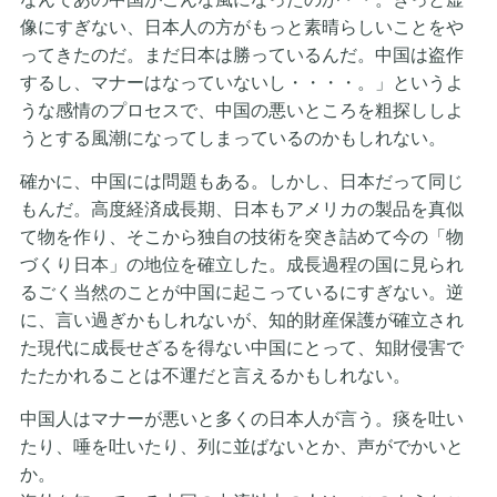
像にすぎない、日本人の方がもっと素晴らしいことをや
ってきたのだ。まだ日本は勝っているんだ。中国は盗作
するし、マナーはなっていないし・・・・。」というよ
うな感情のプロセスで、中国の悪いところを粗探ししよ
うとする風潮になってしまっているのかもしれない。
確かに、中国には問題もある。しかし、日本だって同じ
もんだ。高度経済成長期、日本もアメリカの製品を真似
て物を作り、そこから独自の技術を突き詰めて今の「物
づくり日本」の地位を確立した。成長過程の国に見られ
るごく当然のことが中国に起こっているにすぎない。逆
に、言い過ぎかもしれないが、知的財産保護が確立され
た現代に成長せざるを得ない中国にとって、知財侵害で
たたかれることは不運だと言えるかもしれない。
中国人はマナーが悪いと多くの日本人が言う。痰を吐い
たり、唾を吐いたり、列に並ばないとか、声がでかいと
か。