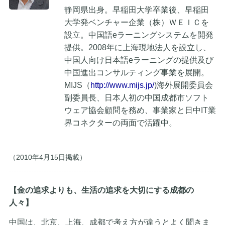
静岡県出身。早稲田大学卒業後、早稲田
大学発ベンチャー企業（株）ＷＥＩＣを
設立。中国語eラーニングシステムを開発
提供。2008年に上海現地法人を設立し、
中国人向け日本語eラーニングの提供及び
中国進出コンサルティング事業を展開。
MIJS（
http://www.mijs.jp/
)海外展開委員会
副委員長、日本人初の中国成都市ソフト
ウェア協会顧問を務め、事業家と日中IT業
界コネクターの両面で活躍中。
（2010年4月15日掲載）
【金の追求よりも、生活の追求を大切にする成都の
人々】
中国は、北京、上海、成都で考え方が違うとよく聞きま