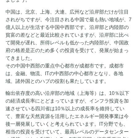
中国は、北京、上海、大連、広州など沿岸部だけが注目
されがちですが、今注目される中国で最も熱い地域が、7
億人以上が生活する中国中西部です。沿岸部と内陸部の
貧富の差などと最近比較されていますが、沿岸部に比べ
て開発が遅れ、所得レベルも低かった内陸部が、中国政
府の格差是正のため多くの投資を受けて、発展が始まっ
てきました。
その中国中西部の重点中心都市が成都市です。成都市
は、金融、物流、ITの中西部の中心都市となり、各地
域、諸外国とのハブの役割も果たしています。
輸出依存度の高い沿岸部の地域（上海等）は、10％以下
の経済成長率にとどまっていますが、インフラ投資を加
速させている四川省は10％以上の成長率を維持してい
て、豊富な天然資源を活用したエネルギー開発事業は今
後一層発展していくと考えられています。IT分野でも、
相当の投資を受けていて、最高レベルのデータセンター