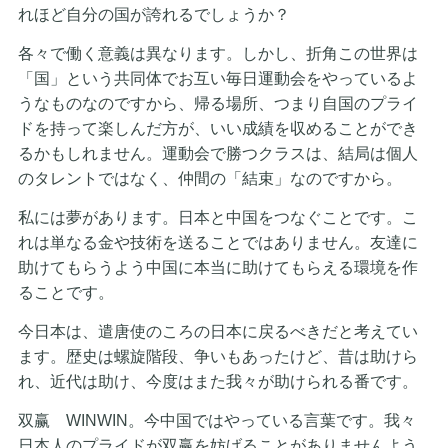
れほど自分の国が誇れるでしょうか？
各々で働く意義は異なります。しかし、折角この世界は
「国」という共同体でお互い毎日運動会をやっているよ
うなものなのですから、帰る場所、つまり自国のプライ
ドを持って楽しんだ方が、いい成績を収めることができ
るかもしれません。運動会で勝つクラスは、結局は個人
のタレントではなく、仲間の「結束」なのですから。
私には夢があります。日本と中国をつなぐことです。こ
れは単なる金や技術を送ることではありません。友達に
助けてもらうよう中国に本当に助けてもらえる環境を作
ることです。
今日本は、遣唐使のころの日本に戻るべきだと考えてい
ます。歴史は螺旋階段、争いもあったけど、昔は助けら
れ、近代は助け、今度はまた我々が助けられる番です。
双赢 WINWIN。今中国ではやっている言葉です。我々
日本人のプライドが双赢を妨げることがありませんよう